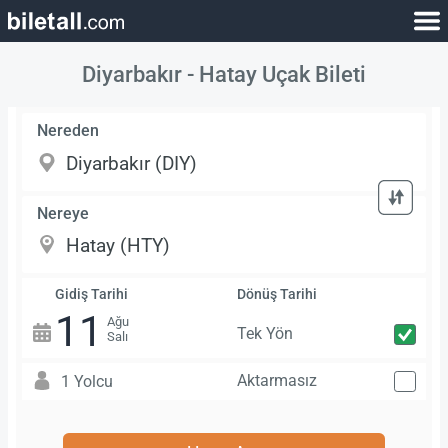
Diyarbakır - Hatay Uçak Bileti
Nereden
Nereye
Gidiş Tarihi
Dönüş Tarihi
11
Ağu
Tek Yön
Salı
Aktarmasız
1 Yolcu