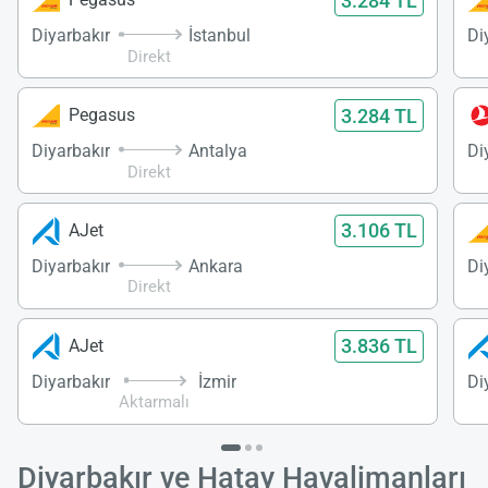
3.284 TL
Diyarbakır
İstanbul
Di
Direkt
3.284 TL
Pegasus
Diyarbakır
Antalya
Di
Direkt
3.106 TL
AJet
Diyarbakır
Ankara
Di
Direkt
3.836 TL
AJet
Diyarbakır
İzmir
Di
Aktarmalı
Diyarbakır ve Hatay Havalimanları