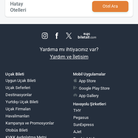
Hatay
Otel Ara
Otelleri
Yardıma mı ihtiyacınız var?
Yardım ve İletişim
Uçak Bileti
Mobil Uygulamalar
Uygun Uçak Bileti
App Store
Uçak Seferleri
Google Play Store
Destinasyonlar
App Gallery
Yurtdışı Uçak Bileti
Havayolu Şirketleri
Uçak Firmaları
THY
Havalimanları
Pegasus
Kampanya ve Promosyonlar
SunExpress
Otobüs Bileti
AJet
KVKK Aydınlatma Metni