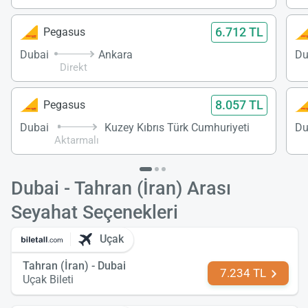
6.712 TL
Pegasus
Dubai
Ankara
Du
Direkt
8.057 TL
Pegasus
Dubai
Kuzey Kıbrıs Türk Cumhuriyeti
Du
Aktarmalı
Dubai - Tahran (İran) Arası
Seyahat Seçenekleri
Uçak
Tahran (İran) - Dubai
7.234 TL
Uçak Bileti