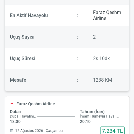
Faraz Qeshm
En Aktif Havayolu
:
Airline
Uçuş Sayısı
:
2
Uçuş Süresi
:
2s 10dk
Mesafe
:
1238 KM
Faraz Qeshm Airline
Dubai
Tahran (İran)
Dubai Havalimanı
İmam Humeyni Havalimanı
18:30
20:10
7.234 TL
12 Ağustos 2026 - Çarşamba