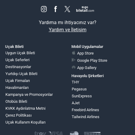
Yardıma mı ihtiyacınız var?
Yardım ve İletişim
Uçak Bileti
Mobil Uygulamalar
Uygun Uçak Bileti
App Store
Uçak Seferleri
Google Play Store
Destinasyonlar
App Gallery
Yurtdışı Uçak Bileti
Havayolu Şirketleri
Uçak Firmaları
THY
Havalimanları
Pegasus
Kampanya ve Promosyonlar
SunExpress
Otobüs Bileti
AJet
KVKK Aydınlatma Metni
Freebird Airlines
Çerez Politikası
Tailwind Airlines
Uçak Kullanım Koşulları