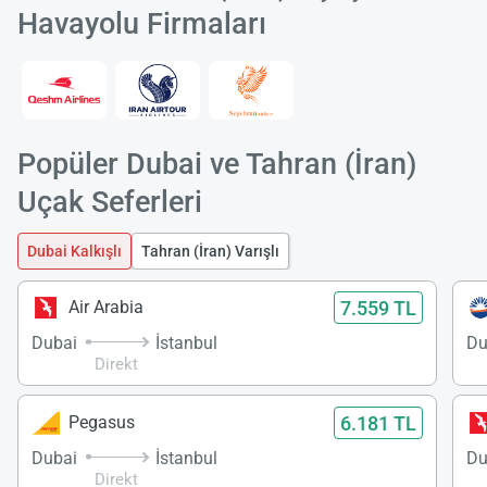
Havayolu Firmaları
Popüler Dubai ve Tahran (İran)
Uçak Seferleri
Dubai Kalkışlı
Tahran (İran) Varışlı
7.559 TL
Air Arabia
Dubai
İstanbul
Du
Direkt
6.181 TL
Pegasus
Dubai
İstanbul
Du
Direkt