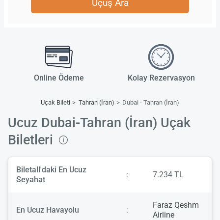
Uçuş Ara
Online Ödeme
Kolay Rezervasyon
Uçak Bileti
Tahran (İran)
Dubai - Tahran (İran)
Ucuz Dubai-Tahran (İran) Uçak
Biletleri
Biletall'daki En Ucuz
:
7.234 TL
Seyahat
Faraz Qeshm
En Ucuz Havayolu
:
Airline