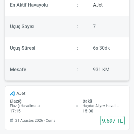
En Aktif Havayolu
:
AJet
Uçuş Sayısı
:
7
Uçuş Süresi
:
6s 30dk
Mesafe
:
931 KM
AJet
Elazığ
Bakü
Elazığ Havalimanı
Haydar Aliyev Havalimanı
17:15
15:30
9.597 TL
21 Ağustos 2026 - Cuma