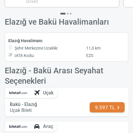
Direkt
Elazığ ve Bakü Havalimanları
Elazığ Havalimanı
Şehir Merkezine Uzaklık:
11,0 km
IATA Kodu:
EZS
Elazığ - Bakü Arası Seyahat
Seçenekleri
Uçak
Bakü - Elazığ
9.597 TL
Uçak Bileti
Araç