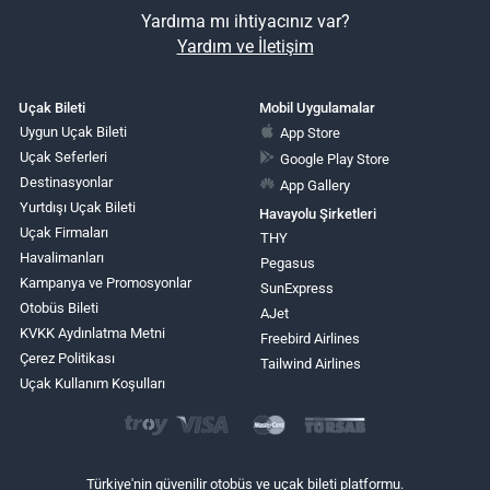
Yardıma mı ihtiyacınız var?
Yardım ve İletişim
Uçak Bileti
Mobil Uygulamalar
Uygun Uçak Bileti
App Store
Uçak Seferleri
Google Play Store
Destinasyonlar
App Gallery
Yurtdışı Uçak Bileti
Havayolu Şirketleri
Uçak Firmaları
THY
Havalimanları
Pegasus
Kampanya ve Promosyonlar
SunExpress
Otobüs Bileti
AJet
KVKK Aydınlatma Metni
Freebird Airlines
Çerez Politikası
Tailwind Airlines
Uçak Kullanım Koşulları
Türkiye'nin güvenilir otobüs ve uçak bileti platformu.