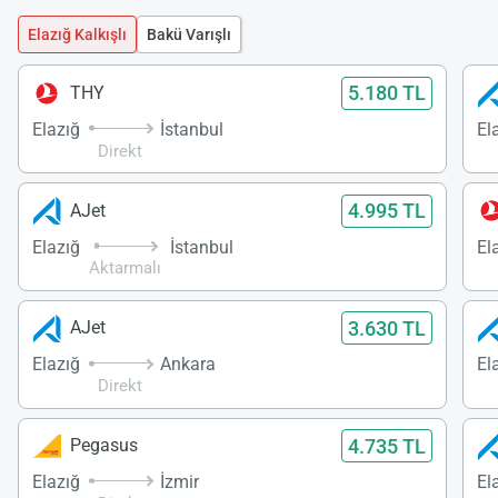
Elazığ Kalkışlı
Bakü Varışlı
5.180 TL
THY
Elazığ
İstanbul
El
Direkt
4.995 TL
AJet
Elazığ
İstanbul
El
Aktarmalı
3.630 TL
AJet
Elazığ
Ankara
El
Direkt
4.735 TL
Pegasus
Elazığ
İzmir
El