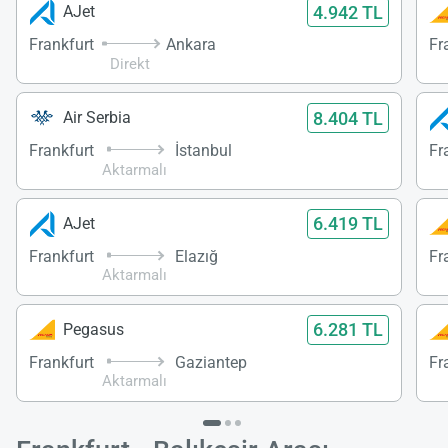
4.942 TL
AJet
Frankfurt
Ankara
Fr
Direkt
8.404 TL
Air Serbia
Frankfurt
İstanbul
Fr
Aktarmalı
6.419 TL
AJet
Frankfurt
Elazığ
Fr
Aktarmalı
6.281 TL
Pegasus
Frankfurt
Gaziantep
Fr
Aktarmalı