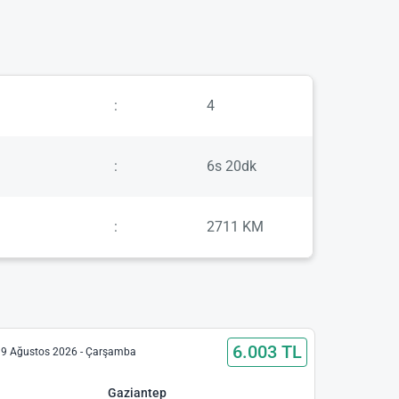
:
4
:
6s 20dk
:
2711 KM
6.003 TL
9 Ağustos 2026 - Çarşamba
Gaziantep