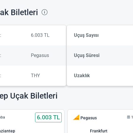
k Biletleri
:
6.003 TL
Uçuş Sayısı
:
Pegasus
Uçuş Süresi
:
THY
Uzaklık
p Uçak Biletleri
6.003 TL
mba
1
Pegasus
ziantep
Frankfurt