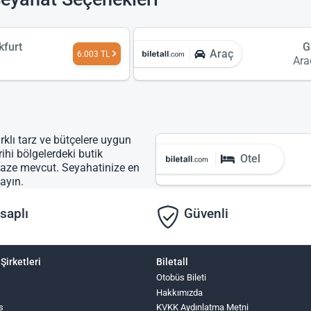
kfurt
G
Araç
6.003 TL
Ara
rklı tarz ve bütçelere uygun
rihi bölgelerdeki butik
Otel
lpaze mevcut. Seyahatinize en
ayın.
saplı
Güvenli
Şirketleri
Biletall
Otobüs Bileti
Hakkımızda
s
KVKK Aydınlatma Metni