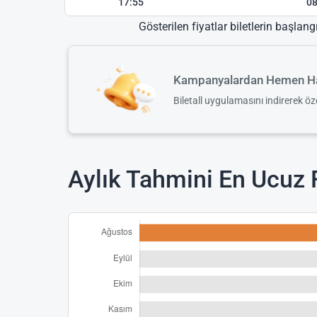
17:55
08
Gösterilen fiyatlar biletlerin başlang
Kampanyalardan Hemen Ha
Biletall uygulamasını indirerek ö
Aylık Tahmini En Ucuz F