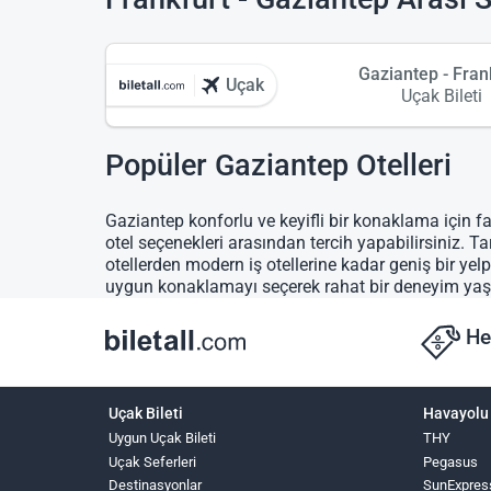
Gaziantep - Fran
Uçak
Uçak Bileti
Popüler Gaziantep Otelleri
Gaziantep konforlu ve keyifli bir konaklama için fa
otel seçenekleri arasından tercih yapabilirsiniz. Ta
otellerden modern iş otellerine kadar geniş bir ye
uygun konaklamayı seçerek rahat bir deneyim yaş
He
Uçak Bileti
Havayolu 
Uygun Uçak Bileti
THY
Uçak Seferleri
Pegasus
Destinasyonlar
SunExpres