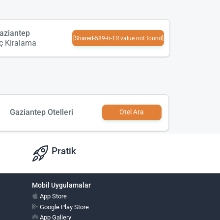
aziantep
[Shared-589-tr-TR value not found]
ç Kiralama
Gaziantep Otelleri
Otel Ara
Pratik
Mobil Uygulamalar
App Store
Google Play Store
App Gallery