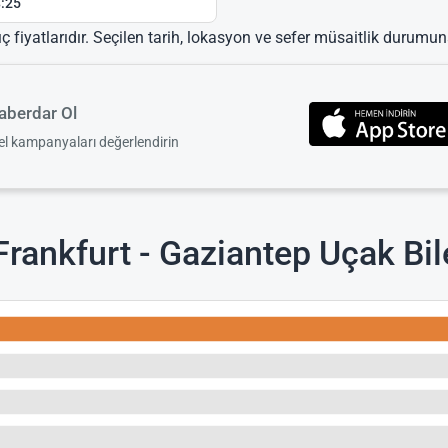
:25
ıç fiyatlarıdır. Seçilen tarih, lokasyon ve sefer müsaitlik durumuna
berdar Ol
zel kampanyaları değerlendirin
rankfurt - Gaziantep Uçak Bile