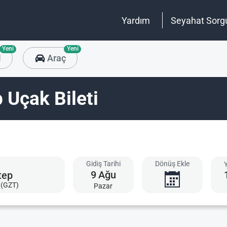
Yardım
Seyahat Sorg
Yeni
Yeni
l
Araç
 Uçak Bileti
Gidiş Tarihi
Dönüş Ekle
9
Ağu
 (GZT)
Pazar