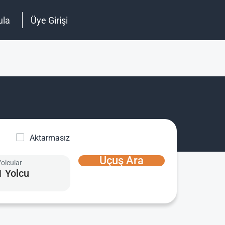
ula
Üye Girişi
Aktarmasız
Uçuş Ara
Yolcular
1 Yolcu