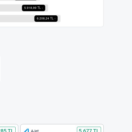
285 TL
5.677 TL
AJet