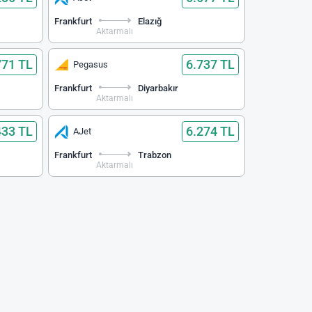
Frankfurt
Elazığ
Aktarmalı
771 TL
6.737 TL
Pegasus
Frankfurt
Diyarbakır
Aktarmalı
433 TL
6.274 TL
AJet
Frankfurt
Trabzon
Aktarmalı