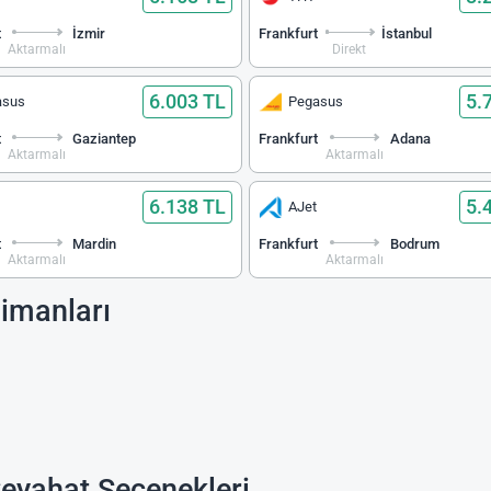
t
İzmir
Frankfurt
İstanbul
Aktarmalı
Direkt
6.003 TL
5.
asus
Pegasus
t
Gaziantep
Frankfurt
Adana
Aktarmalı
Aktarmalı
6.138 TL
5.
AJet
t
Mardin
Frankfurt
Bodrum
Aktarmalı
Aktarmalı
limanları
Seyahat Seçenekleri