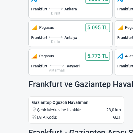
Frankfurt
Ankara
Frankfur
Direkt
5.095 TL
Pegasus
Peg
Frankfurt
Antalya
Frankfur
Direkt
5.773 TL
Pegasus
AJet
Frankfurt
Kayseri
Frankfur
Aktarmalı
Frankfurt ve Gaziantep Hava
Gaziantep Oğuzeli Havalimanı
Şehir Merkezine Uzaklık:
23,0 km
IATA Kodu:
GZT
Frankfurt - Gaziantep Arası 