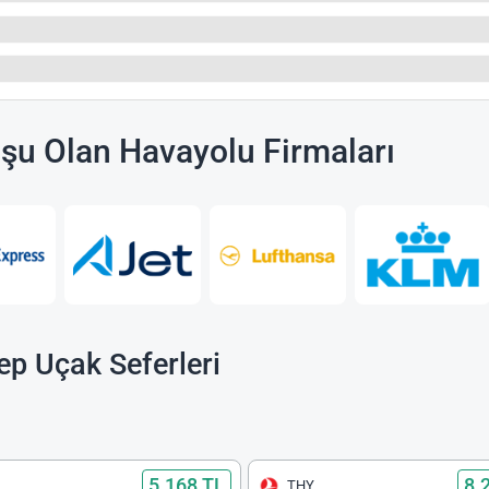
uşu Olan Havayolu Firmaları
ep Uçak Seferleri
5.168 TL
8.
THY