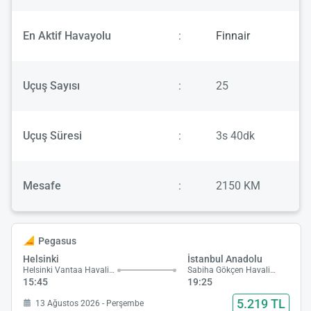
En Aktif Havayolu
:
Finnair
Uçuş Sayısı
:
25
Uçuş Süresi
:
3s 40dk
Mesafe
:
2150 KM
Pegasus
Helsinki
İstanbul Anadolu
Helsinki Vantaa Havalimanı
Sabiha Gökçen Havalimanı
15:45
19:25
5.219 TL
13 Ağustos 2026 - Perşembe