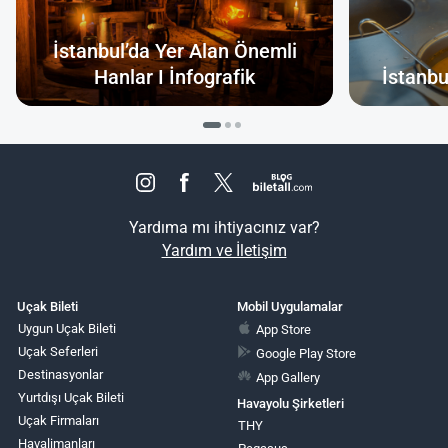
İstanbul’da Yer Alan Önemli
Hanlar I İnfografik
İstanbu
Yardıma mı ihtiyacınız var?
Yardım ve İletişim
Uçak Bileti
Mobil Uygulamalar
Uygun Uçak Bileti
App Store
Uçak Seferleri
Google Play Store
Destinasyonlar
App Gallery
Yurtdışı Uçak Bileti
Havayolu Şirketleri
Uçak Firmaları
THY
Havalimanları