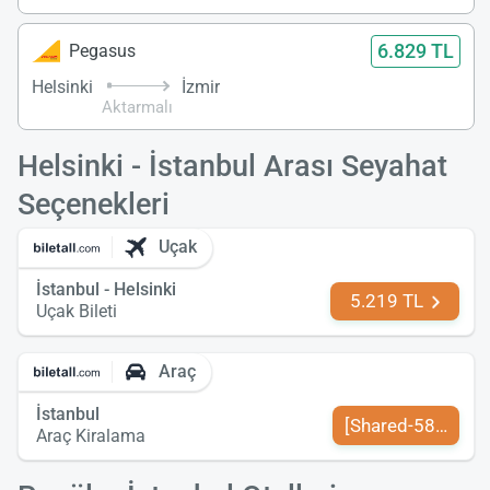
6.829 TL
Pegasus
Helsinki
İzmir
Aktarmalı
Helsinki - İstanbul Arası Seyahat
Seçenekleri
Uçak
İstanbul - Helsinki
5.219 TL
Uçak Bileti
Araç
İstanbul
[Shared-589-tr-TR
Araç Kiralama