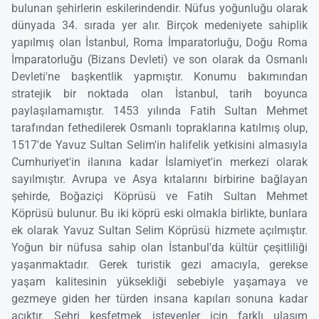
bulunan şehirlerin eskilerindendir. Nüfus yoğunluğu olarak
dünyada 34. sırada yer alır. Birçok medeniyete sahiplik
yapılmış olan İstanbul, Roma İmparatorluğu, Doğu Roma
İmparatorluğu (Bizans Devleti) ve son olarak da Osmanlı
Devleti'ne başkentlik yapmıştır. Konumu bakımından
stratejik bir noktada olan İstanbul, tarih boyunca
paylaşılamamıştır. 1453 yılında Fatih Sultan Mehmet
tarafından fethedilerek Osmanlı topraklarına katılmış olup,
1517'de Yavuz Sultan Selim'in halifelik yetkisini almasıyla
Cumhuriyet'in ilanına kadar İslamiyet'in merkezi olarak
sayılmıştır. Avrupa ve Asya kıtalarını birbirine bağlayan
şehirde, Boğaziçi Köprüsü ve Fatih Sultan Mehmet
Köprüsü bulunur. Bu iki köprü eski olmakla birlikte, bunlara
ek olarak Yavuz Sultan Selim Köprüsü hizmete açılmıştır.
Yoğun bir nüfusa sahip olan İstanbul'da kültür çeşitliliği
yaşanmaktadır. Gerek turistik gezi amacıyla, gerekse
yaşam kalitesinin yüksekliği sebebiyle yaşamaya ve
gezmeye giden her türden insana kapıları sonuna kadar
açıktır. Şehri keşfetmek isteyenler için farklı ulaşım