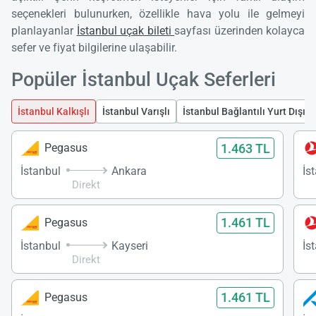
seçenekleri bulunurken, özellikle hava yolu ile gelmeyi
planlayanlar
İstanbul uçak bileti
sayfası üzerinden kolayca
sefer ve fiyat bilgilerine ulaşabilir.
Popüler İstanbul Uçak Seferleri
İstanbul Kalkışlı
İstanbul Varışlı
İstanbul Bağlantılı Yurt Dışı U
1.463 TL
Pegasus
İstanbul
Ankara
İs
Direkt
1.461 TL
Pegasus
İstanbul
Kayseri
İs
Direkt
1.461 TL
Pegasus