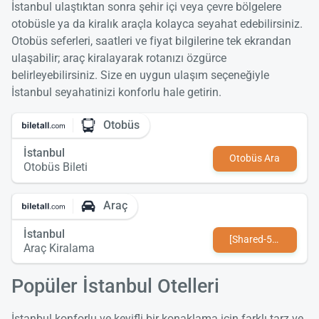
İstanbul ulaştıktan sonra şehir içi veya çevre bölgelere
otobüsle ya da kiralık araçla kolayca seyahat edebilirsiniz.
Otobüs seferleri, saatleri ve fiyat bilgilerine tek ekrandan
ulaşabilir; araç kiralayarak rotanızı özgürce
belirleyebilirsiniz. Size en uygun ulaşım seçeneğiyle
İstanbul seyahatinizi konforlu hale getirin.
Otobüs
İstanbul
Otobüs Ara
Otobüs Bileti
Araç
İstanbul
[Shared-589-tr-TR value not found]
Araç Kiralama
Popüler İstanbul Otelleri
İstanbul konforlu ve keyifli bir konaklama için farklı tarz ve