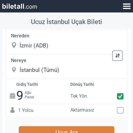
Ucuz İstanbul Uçak Bileti
Nereden
Nereye
Gidiş Tarihi
Dönüş Tarihi
9
Ağu
Tek Yön
Pazar
Aktarmasız
1 Yolcu
Uçuş Ara