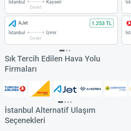
İstanbul
Kayseri
İs
Direkt
1.253 TL
AJet
İstanbul
İzmir
İs
Direkt
Sık Tercih Edilen Hava Yolu
Firmaları
İstanbul Alternatif Ulaşım
Seçenekleri