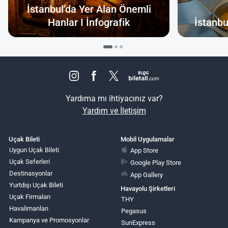
İstanbul’da Yer Alan Önemli
Hanlar I İnfografik
İstanbu
Yardıma mı ihtiyacınız var?
Yardım ve İletişim
Uçak Bileti
Mobil Uygulamalar
Uygun Uçak Bileti
App Store
Uçak Seferleri
Google Play Store
Destinasyonlar
App Gallery
Yurtdışı Uçak Bileti
Havayolu Şirketleri
Uçak Firmaları
THY
Havalimanları
Pegasus
Kampanya ve Promosyonlar
SunExpress