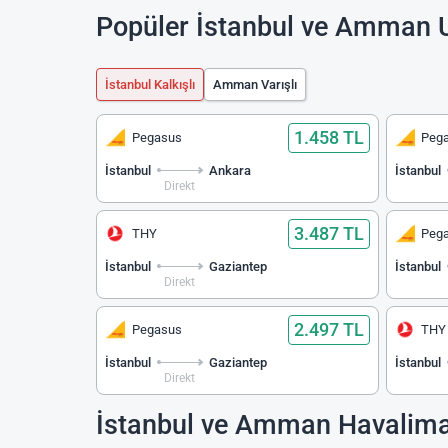
Popüler İstanbul ve Amman U
İstanbul Kalkışlı
Amman Varışlı
1.458 TL
Pegasus
Peg
İstanbul
Ankara
İstanbul
Direkt
3.487 TL
THY
Peg
İstanbul
Gaziantep
İstanbul
Direkt
2.497 TL
Pegasus
THY
İstanbul
Gaziantep
İstanbul
Direkt
İstanbul ve Amman Havalima