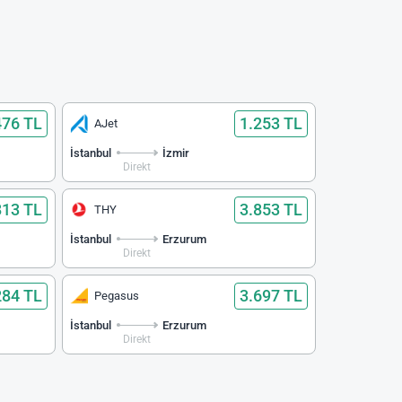
476 TL
1.253 TL
AJet
İstanbul
İzmir
Direkt
813 TL
3.853 TL
THY
İstanbul
Erzurum
Direkt
284 TL
3.697 TL
Pegasus
İstanbul
Erzurum
Direkt