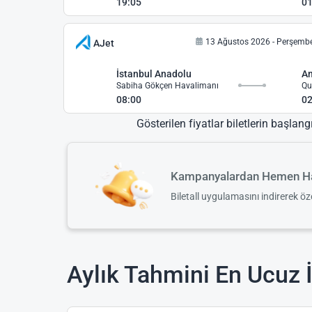
19:05
01
13 Ağustos 2026 - Perşemb
AJet
İstanbul Anadolu
A
Sabiha Gökçen Havalimanı
Qu
08:00
02
Gösterilen fiyatlar biletlerin başlang
Kampanyalardan Hemen Ha
Biletall uygulamasını indirerek ö
Aylık Tahmini En Ucuz 