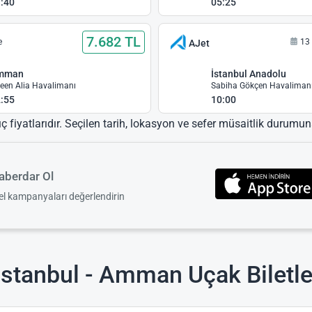
:40
05:25
7.682 TL
e
13
AJet
mman
İstanbul Anadolu
een Alia Havalimanı
Sabiha Gökçen Havaliman
:55
10:00
ıç fiyatlarıdır. Seçilen tarih, lokasyon ve sefer müsaitlik durumuna
berdar Ol
zel kampanyaları değerlendirin
İstanbul - Amman Uçak Biletle