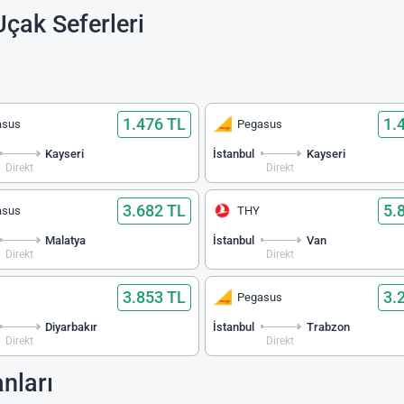
çak Seferleri
1.476 TL
1.
asus
Pegasus
Kayseri
İstanbul
Kayseri
Direkt
Direkt
3.682 TL
5.
asus
THY
Malatya
İstanbul
Van
Direkt
Direkt
3.853 TL
3.
Pegasus
Diyarbakır
İstanbul
Trabzon
Direkt
Direkt
nları