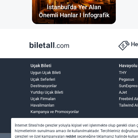
İstanbul’da Yer Alan
Önemli Hanlar I İnfografik
He
Uçak Bileti
Havayolu 
Uygun Uçak Bileti
THY
Uçak Seferleri
Pegasus
Destinasyonlar
SunExpres
Yurtdışı Uçak Bileti
AJet
Uçak Firmaları
Freebird Ai
Havalimanları
Tailwind Ai
Kampanya ve Promosyonlar
İnternet Sitesi’nde çerezler yoluyla kişisel veri işlenmekte olup gerekli olan 
hizmetlerinin sunulması amacı ile kullanılmaktadır. Tercihleriniz doğrultusu
çerezleri ve özel kampanyaları
reddet
seçeneğine tıklamanız halinde kull