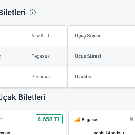
iletleri
:
6.658 TL
Uçuş Sayısı
:
Pegasus
Uçuş Süresi
:
Pegasus
Uzaklık
çak Biletleri
6.658 TL
esi
Pegasus
mman
İstanbul Anadolu