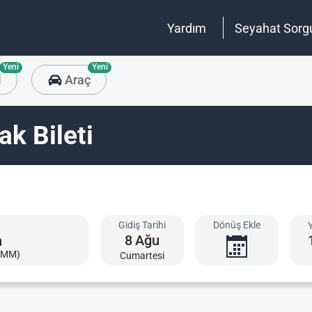
Yardım
Seyahat Sorg
Yeni
Yeni
l
Araç
k Bileti
Gidiş Tarihi
Dönüş Ekle
8
Ağu
AMM)
Cumartesi