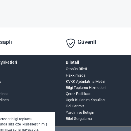
saplı
Güvenli
Şirketleri
Biletall
Otobüs Bileti
Hakkımızda
s
KVKK Aydınlatma Metni
Bilgi Toplumu Hizmetleri
rlines
Çerez Politikası
rlines
Uçak Kullanım Koşulları
Ödüllerimiz
Yardım ve İletişim
Bilet Sorgulama
çerezler bilgi toplumu
nda size özel kişiselleştirilmiş
anımınıza sunamayacağız.