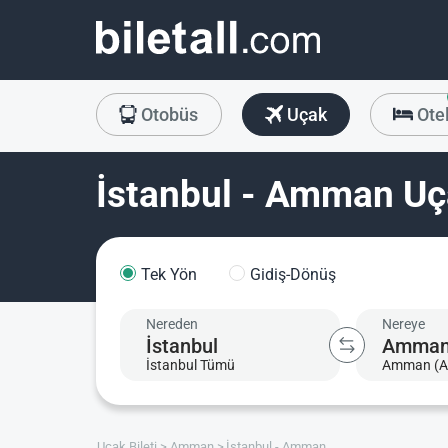
Otobüs
Uçak
Ote
İstanbul - Amman Uça
Tek Yön
Gidiş-Dönüş
Nereden
Nereye
İstanbul Tümü
Amman (
Uçak Bileti
Amman
İstanbul - Amman