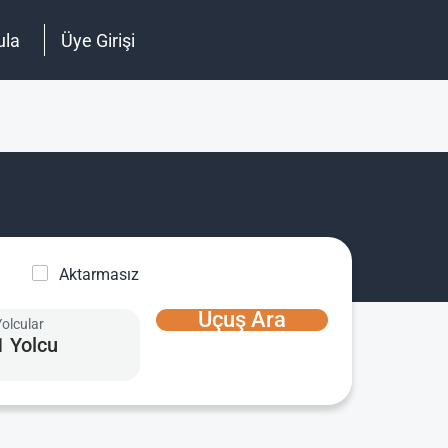
ula
Üye Girişi
Aktarmasız
Uçuş Ara
Yolcular
1 Yolcu