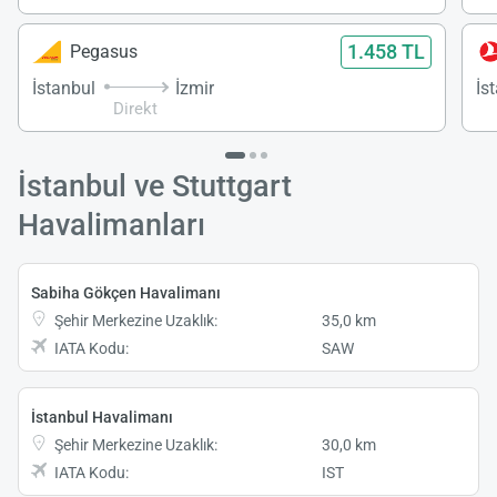
1.458 TL
Pegasus
İstanbul
İzmir
İs
Direkt
İstanbul ve Stuttgart
Havalimanları
Sabiha Gökçen Havalimanı
Şehir Merkezine Uzaklık:
35,0 km
IATA Kodu:
SAW
İstanbul Havalimanı
Şehir Merkezine Uzaklık:
30,0 km
IATA Kodu:
IST