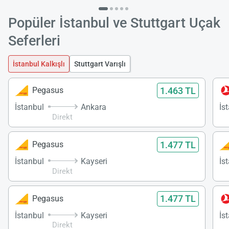
Popüler İstanbul ve Stuttgart Uçak
Seferleri
İstanbul Kalkışlı
Stuttgart Varışlı
1.463 TL
Pegasus
İstanbul
Ankara
İs
Direkt
1.477 TL
Pegasus
İstanbul
Kayseri
İs
Direkt
1.477 TL
Pegasus
İstanbul
Kayseri
İs
Direkt