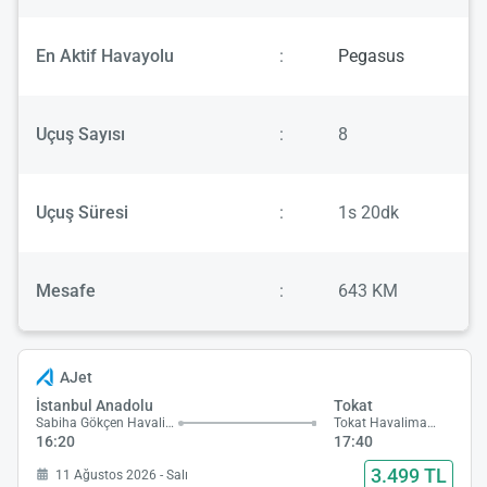
En Aktif Havayolu
:
Pegasus
Uçuş Sayısı
:
8
Uçuş Süresi
:
1s 20dk
Mesafe
:
643 KM
AJet
İstanbul Anadolu
Tokat
Sabiha Gökçen Havalimanı
Tokat Havalimanı
16:20
17:40
3.499 TL
11 Ağustos 2026 - Salı