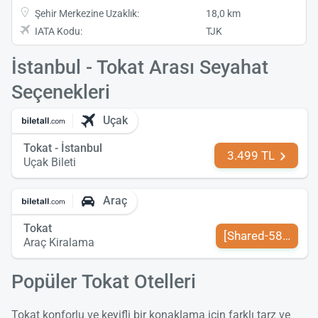
Şehir Merkezine Uzaklık:
18,0 km
IATA Kodu:
TJK
İstanbul - Tokat Arası Seyahat
Seçenekleri
Uçak
Tokat - İstanbul
3.499 TL
Uçak Bileti
Araç
Tokat
[Shared-589-tr-TR
Araç Kiralama
Popüler Tokat Otelleri
Tokat konforlu ve keyifli bir konaklama için farklı tarz ve