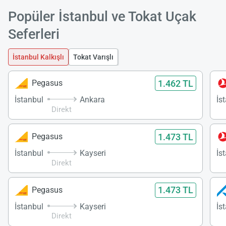
Popüler İstanbul ve Tokat Uçak
Seferleri
İstanbul Kalkışlı
Tokat Varışlı
1.462 TL
Pegasus
İstanbul
Ankara
İs
Direkt
1.473 TL
Pegasus
İstanbul
Kayseri
İs
Direkt
1.473 TL
Pegasus
İstanbul
Kayseri
İs
Direkt