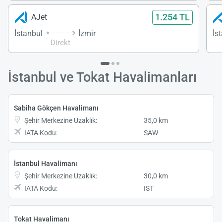
1.254 TL
AJet
İstanbul
İzmir
İs
Direkt
İstanbul ve Tokat Havalimanları
Sabiha Gökçen Havalimanı
Şehir Merkezine Uzaklık:
35,0 km
IATA Kodu:
SAW
İstanbul Havalimanı
Şehir Merkezine Uzaklık:
30,0 km
IATA Kodu:
IST
Tokat Havalimanı