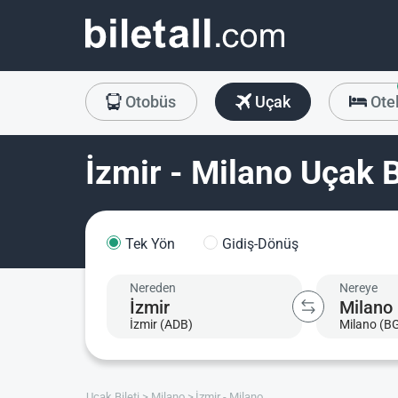
Otobüs
Uçak
Ote
İzmir - Milano Uçak B
Tek Yön
Gidiş-Dönüş
Nereden
Nereye
İzmir (ADB)
Milano (B
Uçak Bileti
Milano
İzmir - Milano