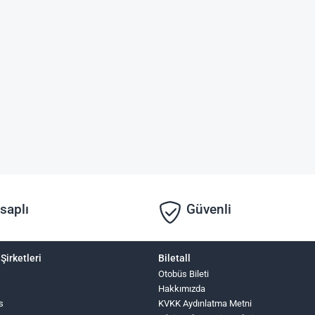
saplı
Güvenli
Şirketleri
Biletall
Otobüs Bileti
Hakkımızda
s
KVKK Aydınlatma Metni