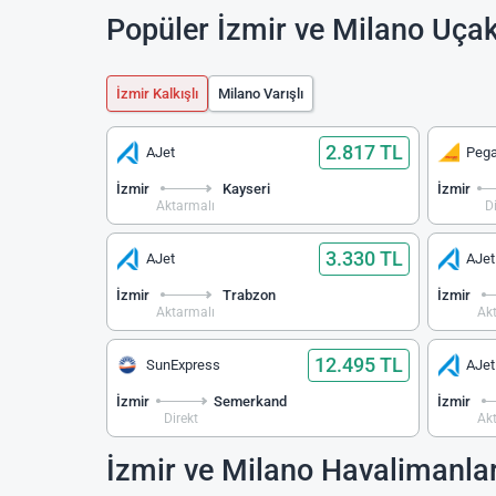
Popüler İzmir ve Milano Uçak
İzmir Kalkışlı
Milano Varışlı
2.817 TL
AJet
Peg
İzmir
Kayseri
İzmir
Aktarmalı
D
3.330 TL
AJet
AJet
İzmir
Trabzon
İzmir
Aktarmalı
Ak
12.495 TL
SunExpress
AJet
İzmir
Semerkand
İzmir
Direkt
Ak
İzmir ve Milano Havalimanlar