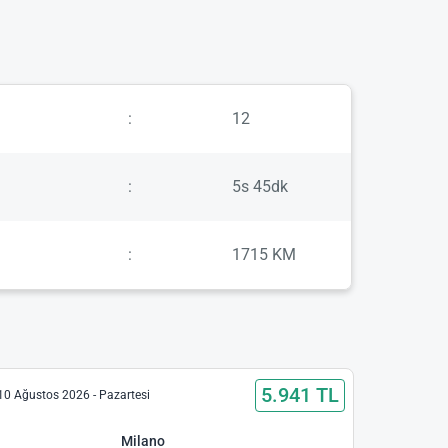
:
12
:
5s 45dk
:
1715 KM
5.941 TL
10 Ağustos 2026 - Pazartesi
Milano