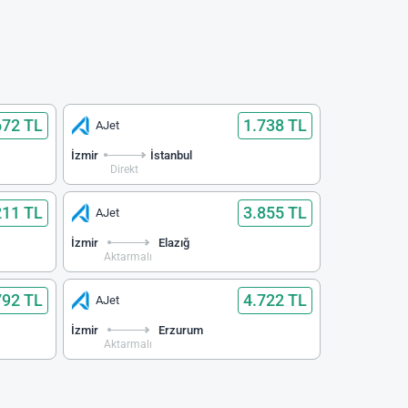
672 TL
1.738 TL
AJet
İzmir
İstanbul
Direkt
211 TL
3.855 TL
AJet
İzmir
Elazığ
Aktarmalı
792 TL
4.722 TL
AJet
İzmir
Erzurum
Aktarmalı