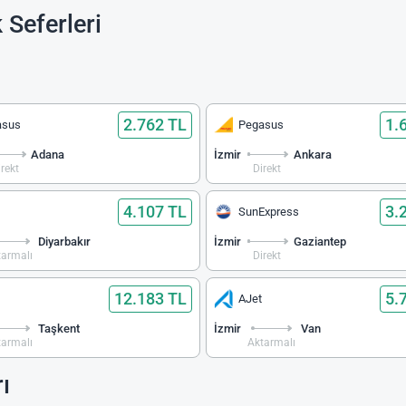
 Seferleri
2.762 TL
1.
asus
Pegasus
Adana
İzmir
Ankara
irekt
Direkt
4.107 TL
3.
SunExpress
Diyarbakır
İzmir
Gaziantep
tarmalı
Direkt
12.183 TL
5.
AJet
Taşkent
İzmir
Van
tarmalı
Aktarmalı
ı