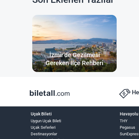
İzmir’de Gezilmesi
Gereken İlçe Rehberi
He
Uçak Bileti
Havayolu 
Uygun Uçak Bileti
THY
Uçak Seferleri
Pegasus
Destinasyonlar
SunExpres