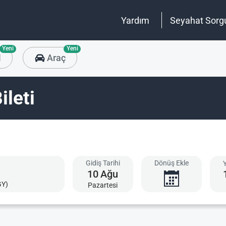
Yardım
Seyahat Sorg
Yeni
Yeni
l
Araç
ileti
Gidiş Tarihi
Dönüş Ekle
10
Ağu
GY)
Pazartesi