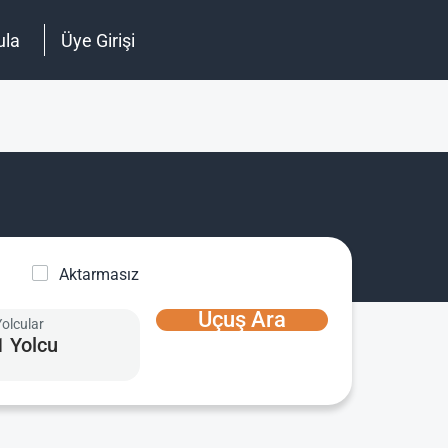
ula
Üye Girişi
Aktarmasız
Uçuş Ara
Yolcular
1 Yolcu