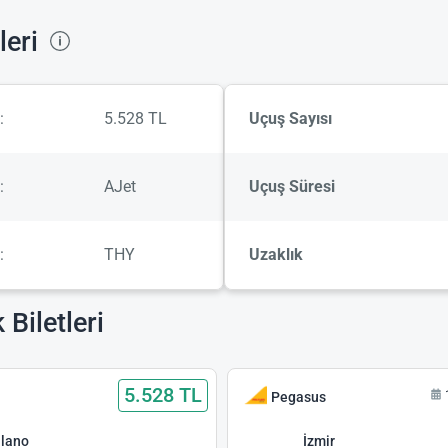
leri
:
5.528 TL
Uçuş Sayısı
:
AJet
Uçuş Süresi
:
THY
Uzaklık
Biletleri
5.528 TL
Pegasus
lano
İzmir