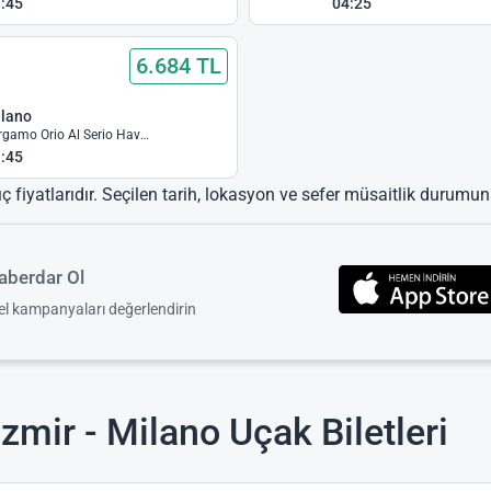
:45
04:25
6.684 TL
i
lano
Bergamo Orio Al Serio Havalimanı
:45
ıç fiyatlarıdır. Seçilen tarih, lokasyon ve sefer müsaitlik durumuna
berdar Ol
zel kampanyaları değerlendirin
zmir - Milano Uçak Biletleri