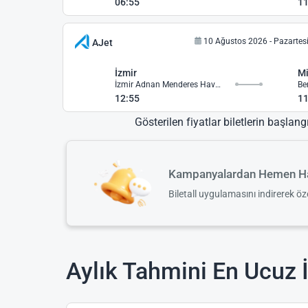
06:55
11
10 Ağustos 2026 - Pazartes
AJet
İzmir
Mi
İzmir Adnan Menderes Havalimanı
12:55
11
Gösterilen fiyatlar biletlerin başlang
Kampanyalardan Hemen Ha
Biletall uygulamasını indirerek ö
Aylık Tahmini En Ucuz İ