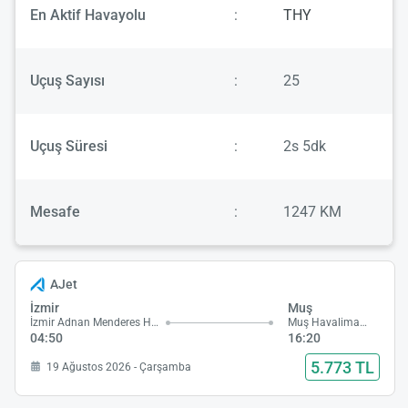
En Aktif Havayolu
:
THY
Uçuş Sayısı
:
25
Uçuş Süresi
:
2s 5dk
Mesafe
:
1247 KM
AJet
İzmir
Muş
İzmir Adnan Menderes Havalimanı
Muş Havalimanı
04:50
16:20
5.773 TL
19 Ağustos 2026 - Çarşamba