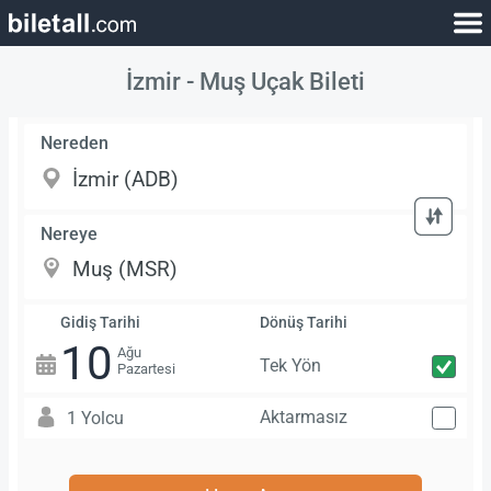
İzmir - Muş Uçak Bileti
Nereden
Nereye
Gidiş Tarihi
Dönüş Tarihi
10
Ağu
Tek Yön
Pazartesi
Aktarmasız
1 Yolcu