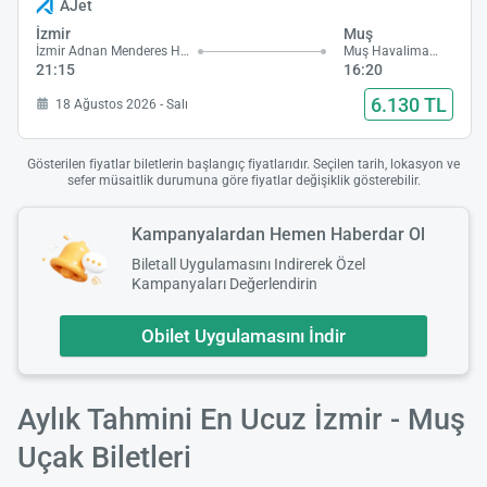
AJet
İzmir
Muş
İzmir Adnan Menderes Havalimanı
Muş Havalimanı
21:15
16:20
6.130 TL
18 Ağustos 2026 - Salı
Gösterilen fiyatlar biletlerin başlangıç fiyatlarıdır. Seçilen tarih, lokasyon ve
sefer müsaitlik durumuna göre fiyatlar değişiklik gösterebilir.
Kampanyalardan Hemen Haberdar Ol
Biletall Uygulamasını Indirerek Özel
Kampanyaları Değerlendirin
Obilet Uygulamasını İndir
Aylık Tahmini En Ucuz İzmir - Muş
Uçak Biletleri