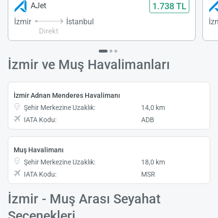
1.738 TL
AJet
İzmir
İstanbul
İz
Direkt
İzmir ve Muş Havalimanları
İzmir Adnan Menderes Havalimanı
Şehir Merkezine Uzaklık:
14,0 km
IATA Kodu:
ADB
Muş Havalimanı
Şehir Merkezine Uzaklık:
18,0 km
IATA Kodu:
MSR
İzmir - Muş Arası Seyahat
Seçenekleri