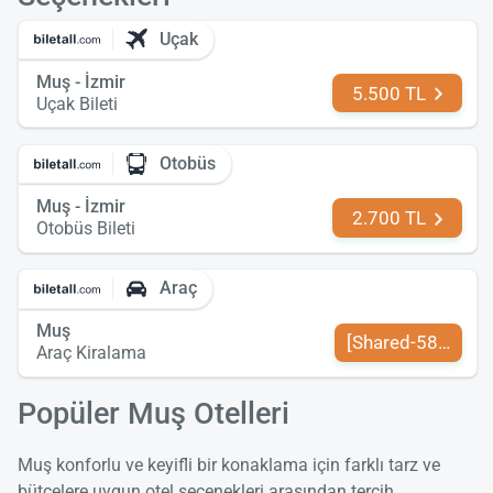
Uçak
Muş - İzmir
5.500 TL
Uçak Bileti
Otobüs
Muş - İzmir
2.700 TL
Otobüs Bileti
Araç
Muş
[Shared-589-tr-TR
Araç Kiralama
Popüler Muş Otelleri
Muş konforlu ve keyifli bir konaklama için farklı tarz ve
bütçelere uygun otel seçenekleri arasından tercih