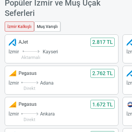
Popüler İzmir ve Muş Uçak
Seferleri
İzmir Kalkışlı
Muş Varışlı
2.817 TL
AJet
İzmir
Kayseri
İz
Aktarmalı
2.762 TL
Pegasus
İzmir
Adana
İz
Direkt
1.672 TL
Pegasus
İzmir
Ankara
İz
Direkt