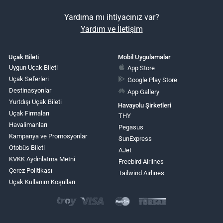
Yardıma mı ihtiyacınız var?
Yardım ve İletişim
Uçak Bileti
Mobil Uygulamalar
Uygun Uçak Bileti
App Store
Uçak Seferleri
Google Play Store
Destinasyonlar
App Gallery
Yurtdışı Uçak Bileti
Havayolu Şirketleri
Uçak Firmaları
THY
Havalimanları
Pegasus
Kampanya ve Promosyonlar
SunExpress
Otobüs Bileti
AJet
KVKK Aydınlatma Metni
Freebird Airlines
Çerez Politikası
Tailwind Airlines
Uçak Kullanım Koşulları