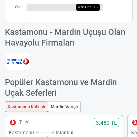
Kastamonu - Mardin Uçuşu Olan
Havayolu Firmaları
Popüler Kastamonu ve Mardin
Uçak Seferleri
Kastamonu Kalkışlı
Mardin Varışlı
3.480 TL
THY
Kastamonu
İstanbul
Ka