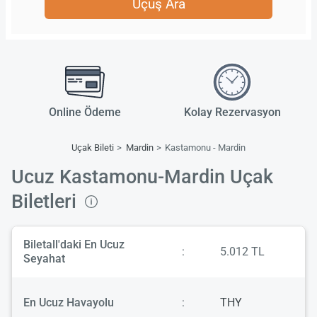
Uçuş Ara
Online Ödeme
Kolay Rezervasyon
Uçak Bileti
Mardin
Kastamonu - Mardin
Ucuz Kastamonu-Mardin Uçak
Biletleri
Biletall'daki En Ucuz
:
5.012 TL
Seyahat
En Ucuz Havayolu
:
THY