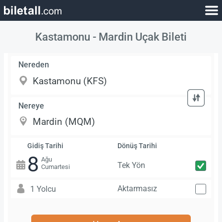
Kastamonu - Mardin Uçak Bileti
Nereden
Nereye
Gidiş Tarihi
Dönüş Tarihi
8
Ağu
Tek Yön
Cumartesi
Aktarmasız
1 Yolcu