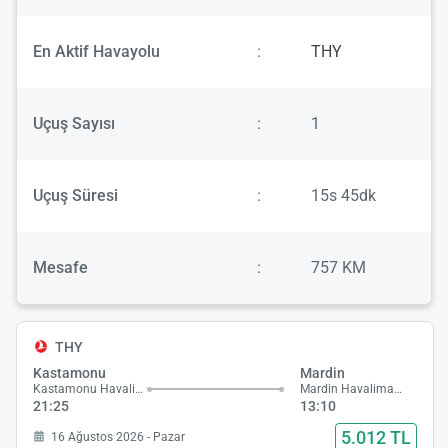
En Aktif Havayolu
:
THY
Uçuş Sayısı
:
1
Uçuş Süresi
:
15s 45dk
Mesafe
:
757 KM
THY
Kastamonu
Mardin
Kastamonu Havalimanı
Mardin Havalimanı
21:25
13:10
5.012 TL
16 Ağustos 2026 - Pazar