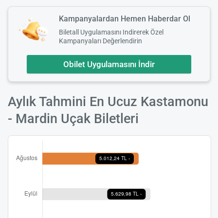
Kampanyalardan Hemen Haberdar Ol
Biletall Uygulamasını Indirerek Özel
Kampanyaları Değerlendirin
Obilet Uygulamasını İndir
Aylık Tahmini En Ucuz Kastamonu
- Mardin Uçak Biletleri