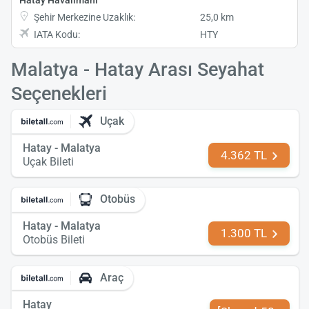
Şehir Merkezine Uzaklık:
25,0 km
IATA Kodu:
HTY
Malatya - Hatay Arası Seyahat
Seçenekleri
Uçak
Hatay - Malatya
4.362 TL
Uçak Bileti
Otobüs
Hatay - Malatya
1.300 TL
Otobüs Bileti
Araç
Hatay