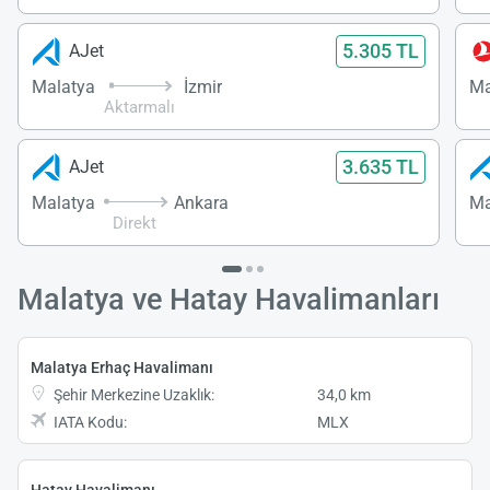
5.305 TL
AJet
Malatya
İzmir
Ma
Aktarmalı
3.635 TL
AJet
Malatya
Ankara
Ma
Direkt
Malatya ve Hatay Havalimanları
Malatya Erhaç Havalimanı
Şehir Merkezine Uzaklık:
34,0 km
IATA Kodu:
MLX
Hatay Havalimanı