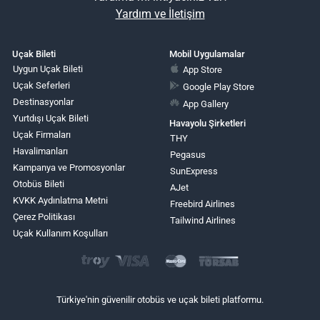
Yardım ve İletişim
Uçak Bileti
Mobil Uygulamalar
Uygun Uçak Bileti
App Store
Uçak Seferleri
Google Play Store
Destinasyonlar
App Gallery
Yurtdışı Uçak Bileti
Havayolu Şirketleri
Uçak Firmaları
THY
Havalimanları
Pegasus
Kampanya ve Promosyonlar
SunExpress
Otobüs Bileti
AJet
KVKK Aydınlatma Metni
Freebird Airlines
Çerez Politikası
Tailwind Airlines
Uçak Kullanım Koşulları
Türkiye'nin güvenilir otobüs ve uçak bileti platformu.