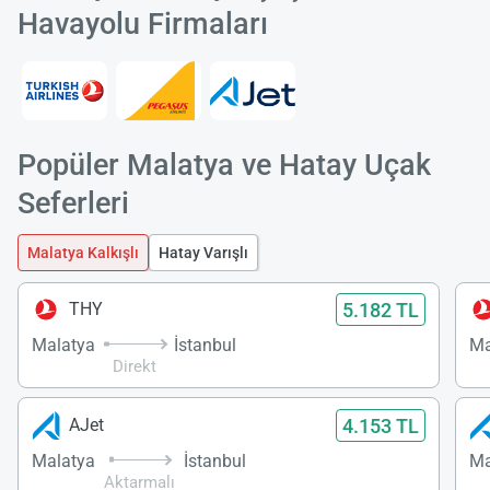
Havayolu Firmaları
Popüler Malatya ve Hatay Uçak
Seferleri
Malatya Kalkışlı
Hatay Varışlı
5.182 TL
THY
Malatya
İstanbul
Ma
Direkt
4.153 TL
AJet
Malatya
İstanbul
Ma
Aktarmalı