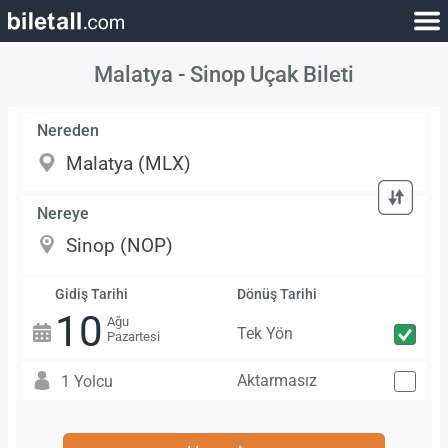
Malatya - Sinop Uçak Bileti
Nereden
Nereye
Gidiş Tarihi
Dönüş Tarihi
10
Ağu
Tek Yön
Pazartesi
Aktarmasız
1 Yolcu