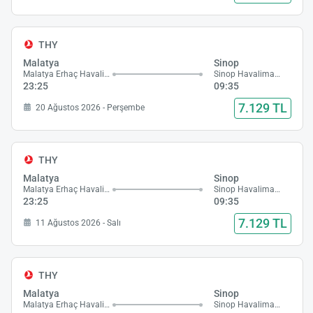
THY
Malatya
Sinop
Malatya Erhaç Havalimanı
Sinop Havalimanı
23:25
09:35
7.129 TL
20 Ağustos 2026 - Perşembe
THY
Malatya
Sinop
Malatya Erhaç Havalimanı
Sinop Havalimanı
23:25
09:35
7.129 TL
11 Ağustos 2026 - Salı
THY
Malatya
Sinop
Malatya Erhaç Havalimanı
Sinop Havalimanı