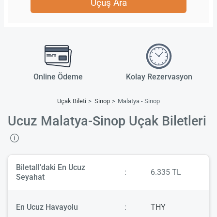
Uçuş Ara
Online Ödeme
Kolay Rezervasyon
Uçak Bileti
Sinop
Malatya - Sinop
Ucuz Malatya-Sinop Uçak Biletleri
Biletall'daki En Ucuz
:
6.335 TL
Seyahat
En Ucuz Havayolu
:
THY