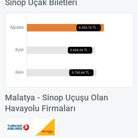
Sinop Uçak Biletleri
Malatya - Sinop Uçuşu Olan
Havayolu Firmaları