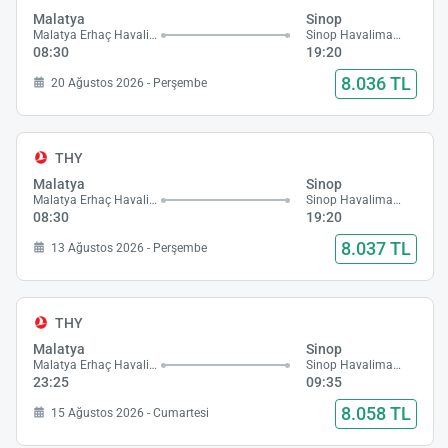
Malatya
Sinop
Malatya Erhaç Havalimanı
Sinop Havalimanı
08:30
19:20
8.036 TL
20 Ağustos 2026 - Perşembe
THY
Malatya
Sinop
Malatya Erhaç Havalimanı
Sinop Havalimanı
08:30
19:20
8.037 TL
13 Ağustos 2026 - Perşembe
THY
Malatya
Sinop
Malatya Erhaç Havalimanı
Sinop Havalimanı
23:25
09:35
8.058 TL
15 Ağustos 2026 - Cumartesi