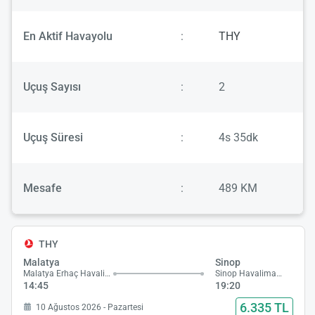
En Aktif Havayolu
:
THY
Uçuş Sayısı
:
2
Uçuş Süresi
:
4s 35dk
Mesafe
:
489 KM
THY
Malatya
Sinop
Malatya Erhaç Havalimanı
Sinop Havalimanı
14:45
19:20
6.335 TL
10 Ağustos 2026 - Pazartesi