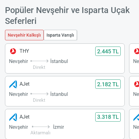
Popüler Nevşehir ve Isparta Uçak
Seferleri
Nevşehir Kalkışlı
Isparta Varışlı
2.445 TL
THY
Nevşehir
İstanbul
Ne
Direkt
2.182 TL
AJet
Nevşehir
İstanbul
Ne
Direkt
3.318 TL
AJet
Nevşehir
İzmir
Ne
Aktarmalı