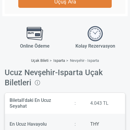
Uçuş Ara
Online Ödeme
Kolay Rezervasyon
Uçak Bileti
Isparta
Nevşehir - Isparta
Ucuz Nevşehir-Isparta Uçak
Biletleri
Biletall'daki En Ucuz
:
4.043 TL
Seyahat
En Ucuz Havayolu
:
THY