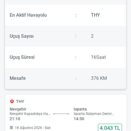
En Aktif Havayolu
:
THY
Uçuş Sayısı
:
2
Uçuş Süresi
:
16Saat
Mesafe
:
376 KM
THY
Nevşehir
Isparta
Nevşehir Kapadokya Havalimanı
Isparta Süleyman Demirel Havalimanı
21:10
14:50
4.043 TL
18 Ağustos 2026 - Salı