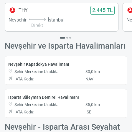
2.445 TL
THY
Nevşehir
İstanbul
Ne
Direkt
Nevşehir ve Isparta Havalimanları
Nevşehir Kapadokya Havalimanı
Şehir Merkezine Uzaklık:
30,0 km
IATA Kodu:
NAV
Isparta Süleyman Demirel Havalimanı
Şehir Merkezine Uzaklık:
35,0 km
IATA Kodu:
ISE
Nevşehir - Isparta Arası Seyahat