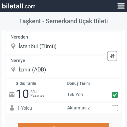
Taşkent - Semerkand Uçak Bileti
Nereden
Nereye
Gidiş Tarihi
Dönüş Tarihi
10
Ağu
Tek Yön
Pazartesi
Aktarmasız
1 Yolcu