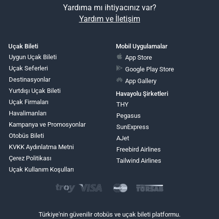
Yardıma mı ihtiyacınız var?
Yardım ve İletişim
Uçak Bileti
Mobil Uygulamalar
Uygun Uçak Bileti
App Store
Uçak Seferleri
Google Play Store
Destinasyonlar
App Gallery
Yurtdışı Uçak Bileti
Havayolu Şirketleri
Uçak Firmaları
THY
Havalimanları
Pegasus
Kampanya ve Promosyonlar
SunExpress
Otobüs Bileti
AJet
KVKK Aydınlatma Metni
Freebird Airlines
Çerez Politikası
Tailwind Airlines
Uçak Kullanım Koşulları
Türkiye'nin güvenilir otobüs ve uçak bileti platformu.