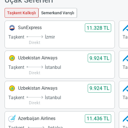
Taşkent Kalkışlı
Semerkand Varışlı
11.328 TL
SunExpress
Taşkent
İzmir
Ta
Direkt
9.924 TL
Uzbekistan Airways
Taşkent
İstanbul
Ta
Direkt
9.924 TL
Uzbekistan Airways
Taşkent
İstanbul
Ta
Direkt
11.436 TL
Azerbaijan Airlines
Taşkent
Antalya
Ta