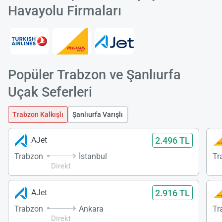
Havayolu Firmaları
Popüler Trabzon ve Şanlıurfa
Uçak Seferleri
Trabzon Kalkışlı
Şanlıurfa Varışlı
2.496 TL
AJet
Trabzon
İstanbul
Tr
Direkt
2.916 TL
AJet
Trabzon
Ankara
Tr
Direkt