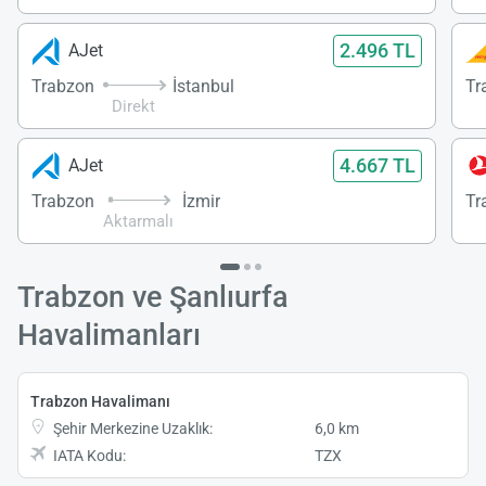
2.496 TL
AJet
Trabzon
İstanbul
Tr
Direkt
4.667 TL
AJet
Trabzon
İzmir
Tr
Aktarmalı
Trabzon ve Şanlıurfa
Havalimanları
Trabzon Havalimanı
Şehir Merkezine Uzaklık:
6,0 km
IATA Kodu:
TZX