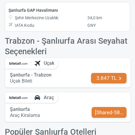
Şanlıurfa GAP Havalimanı
Şehir Merkezine Uzaklık:
34,0 km
IATA Kodu:
GNY
Trabzon - Şanlıurfa Arası Seyahat
Seçenekleri
Uçak
Şanlıurfa - Trabzon
3.847 TL
Uçak Bileti
Araç
Şanlıurfa
[Shared-589-tr-TR
Araç Kiralama
Popüler Şanlıurfa Otelleri