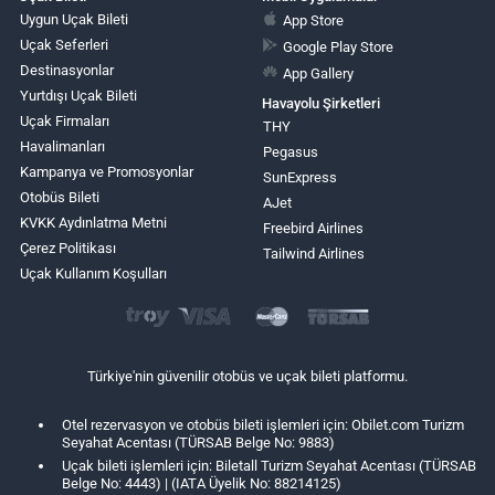
Uygun Uçak Bileti
App Store
Uçak Seferleri
Google Play Store
Destinasyonlar
App Gallery
Yurtdışı Uçak Bileti
Havayolu Şirketleri
Uçak Firmaları
THY
Havalimanları
Pegasus
Kampanya ve Promosyonlar
SunExpress
Otobüs Bileti
AJet
KVKK Aydınlatma Metni
Freebird Airlines
Çerez Politikası
Tailwind Airlines
Uçak Kullanım Koşulları
Türkiye'nin güvenilir otobüs ve uçak bileti platformu.
Otel rezervasyon ve otobüs bileti işlemleri için: Obilet.com Turizm
Seyahat Acentası (TÜRSAB Belge No: 9883)
Uçak bileti işlemleri için: Biletall Turizm Seyahat Acentası (TÜRSAB
Belge No: 4443) | (IATA Üyelik No: 88214125)