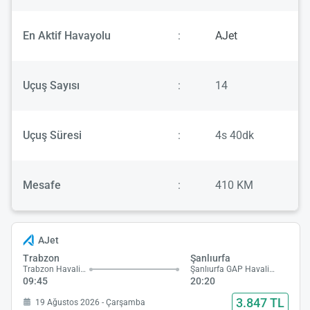
En Aktif Havayolu
:
AJet
Uçuş Sayısı
:
14
Uçuş Süresi
:
4s 40dk
Mesafe
:
410 KM
AJet
Trabzon
Şanlıurfa
Trabzon Havalimanı
Şanlıurfa GAP Havalimanı
09:45
20:20
3.847 TL
19 Ağustos 2026 - Çarşamba