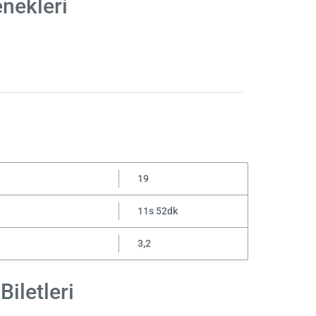
nekleri
19
11s 52dk
3,2
iletleri