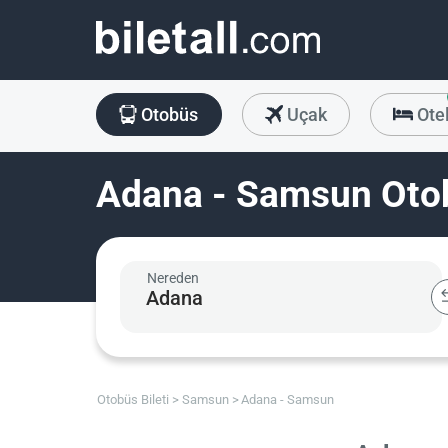
Otobüs
Uçak
Ote
Adana - Samsun Otob
Nereden
Otobüs Bileti
Samsun
Adana - Samsun