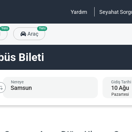
Yardım
Seyahat Sorg
Yeni
Yeni
l
Araç
üs Bileti
Nereye
Gidiş Tarihi
10
Ağu
Pazartesi