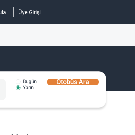
ula
Üye Girişi
Otobüs Ara
Bugün
Yarın