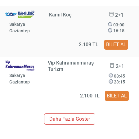
Kamil Koç
2+1
Sakarya
03:00
Gaziantep
16:15
2.109 TL
BİLET AL
Vip Kahramanmaraş
2+1
Turizm
Sakarya
08:45
Gaziantep
23:15
2.100 TL
BİLET AL
Daha Fazla Göster