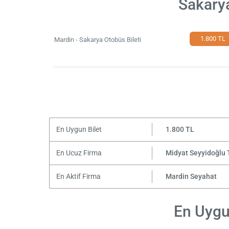
Sakarya
1.800 TL
Mardin - Sakarya Otobüs Bileti
En Uygun Bilet
1.800 TL
En Ucuz Firma
Midyat Seyyidoğlu 
En Aktif Firma
Mardin Seyahat
En Uygun