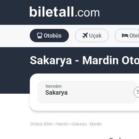
Otobüs
Uçak
Ote
Sakarya - Mardin Oto
Nereden
Otobüs Bileti
Mardin
Sakarya - Mardin