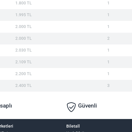
1.800 TL
1
1.995 TL
1
2.000 TL
1
2.000 TL
2
2.030 TL
1
2.109 TL
1
2.200 TL
1
2.400 TL
3
saplı
Güvenli
rketleri
Biletall