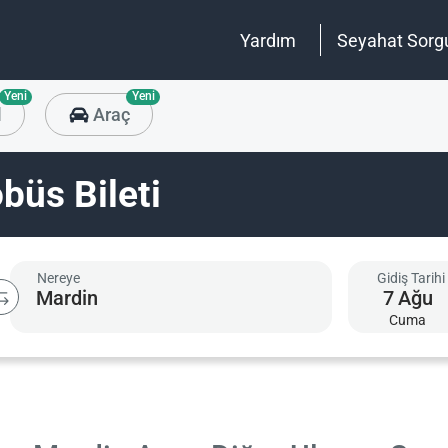
Yardım
Seyahat Sorg
Yeni
Yeni
l
Araç
büs Bileti
Nereye
Gidiş Tarihi
7
Ağu
Cuma