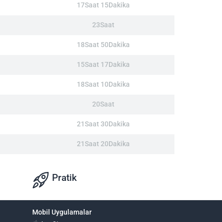
17Saat 15Dakika
23Saat
18Saat 50Dakika
15Saat 17Dakika
18Saat 10Dakika
20Saat
21Saat 30Dakika
21Saat 20Dakika
Pratik
Mobil Uygulamalar