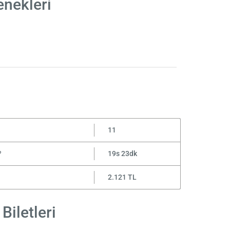
enekleri
11
?
19s 23dk
2.121 TL
Biletleri