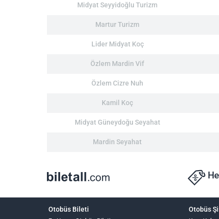
Midyat Seyyidoğlu Turizm
Martur Turizm
Lider Midyat Koç
Özlem Mardin Vif
Özlem Cizre Nuh
Kamil Koç
Midyat Güneydoğu Seyahat
Mardin Seyahat
He
Otobüs Bileti
Otobüs Şi