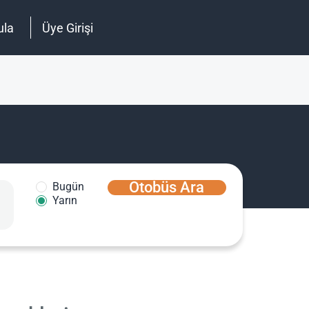
ula
Üye Girişi
Otobüs Ara
Bugün
Yarın