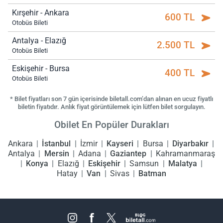
Kırşehir - Ankara
600 TL
Otobüs Bileti
Antalya - Elazığ
2.500 TL
Otobüs Bileti
Eskişehir - Bursa
400 TL
Otobüs Bileti
* Bilet fiyatları son 7 gün içerisinde biletall.com’dan alınan en ucuz fiyatlı
biletin fiyatıdır. Anlık fiyat görüntülemek için lütfen bilet sorgulayın.
Obilet En Popüler Durakları
Ankara
İstanbul
İzmir
Kayseri
Bursa
Diyarbakır
Antalya
Mersin
Adana
Gaziantep
Kahramanmaraş
Konya
Elazığ
Eskişehir
Samsun
Malatya
Hatay
Van
Sivas
Batman