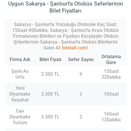
Uygun Sakarya - Şanlıurfa Otobüs Seferlerinin
Bilet Fiyatları
Sakarya - Şanlıurfa Yolculuğu Otobüsle Kaç Saat:
15Saat 45Dakika. Sakarya - Şanlıurfa Arası Otobüs
Firmalarının Biletleri ve Fiyatları Karşılaştır Otobüs
Şirketlerinin Sakarya - Şanlıurfa Otobüs Biletlerini
Satın Al:
biletall.com
!
Ortalama
Firma Adı
Bilet Fiyatı
Sefer Sayısı
Süre
Şanlı As
15Saat
2.300 TL
9
Urfa
32Dakika
Yeni
Diyarbakır
2.300 TL
3
16Saat
Seyahat
Can
16Saat
Diyarbakır
2.300 TL
2
12Dakika
Turizm