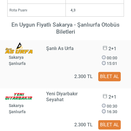
Rota Puanı
4,3
En Uygun Fiyatlı Sakarya - Şanlıurfa Otobüs
Biletleri
Şanlı As Urfa
2+1
Sakarya
00:00
Şanlıurfa
15:01
2.300 TL
BİLET AL
Yeni Diyarbakır
2+1
Seyahat
Sakarya
00:30
Şanlıurfa
16:30
2.300 TL
BİLET AL