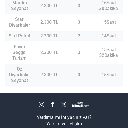
Mardin
16Saat
2.300 TL
3
Seyahat
30Dakika
Star
2.300 TL
3
15Saat
Diyarbakır
Siirt Petrol
2.300 TL
2
14Saat
Enver
15Saat
Geçgel
2.300 TL
3
52Dakika
Turizm
Öz
Diyarbakır
2.300 TL
3
15Saat
Seyahat
Yardıma mı ihtiyacınız var?
Yardım ve İletişim