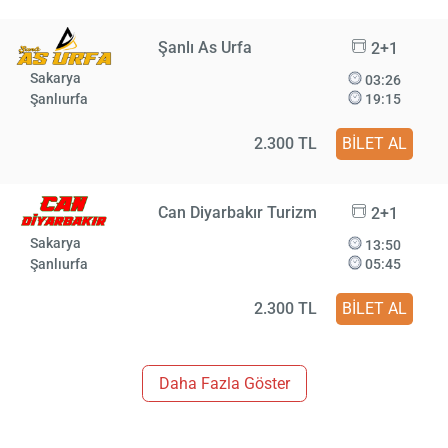
Şanlı As Urfa
2+1
Sakarya
03:26
Şanlıurfa
19:15
2.300 TL
BİLET AL
Can Diyarbakır Turizm
2+1
Sakarya
13:50
Şanlıurfa
05:45
2.300 TL
BİLET AL
Daha Fazla Göster