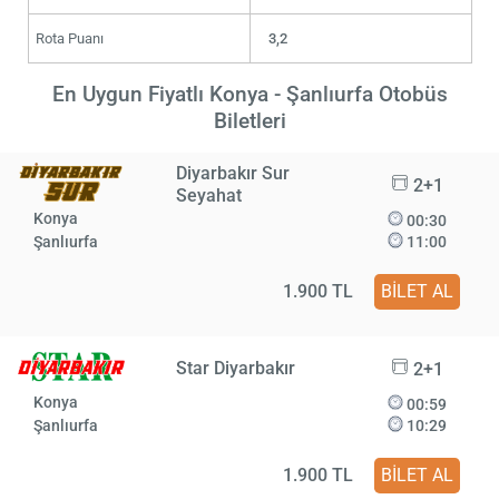
Rota Puanı
3,2
En Uygun Fiyatlı Konya - Şanlıurfa Otobüs
Biletleri
Diyarbakır Sur
2+1
Seyahat
Konya
00:30
Şanlıurfa
11:00
1.900 TL
BİLET AL
Star Diyarbakır
2+1
Konya
00:59
Şanlıurfa
10:29
1.900 TL
BİLET AL