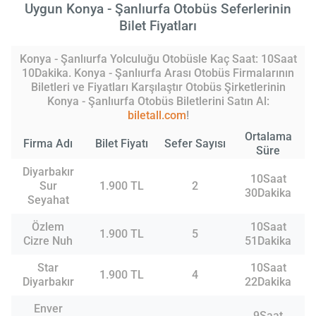
Uygun Konya - Şanlıurfa Otobüs Seferlerinin
Bilet Fiyatları
Konya - Şanlıurfa Yolculuğu Otobüsle Kaç Saat: 10Saat
10Dakika. Konya - Şanlıurfa Arası Otobüs Firmalarının
Biletleri ve Fiyatları Karşılaştır Otobüs Şirketlerinin
Konya - Şanlıurfa Otobüs Biletlerini Satın Al:
biletall.com
!
Ortalama
Firma Adı
Bilet Fiyatı
Sefer Sayısı
Süre
Diyarbakır
10Saat
Sur
1.900 TL
2
30Dakika
Seyahat
Özlem
10Saat
1.900 TL
5
Cizre Nuh
51Dakika
Star
10Saat
1.900 TL
4
Diyarbakır
22Dakika
Enver
9Saat