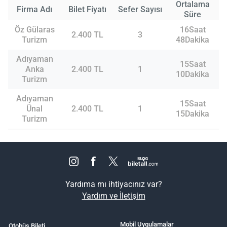
Ortalama
Firma Adı
Bilet Fiyatı
Sefer Sayısı
Süre
Öz Gülaras
16Saat
2.400 TL
3
Turizm
48Dakika
Adıyaman
15Saat
Anka
2.400 TL
1
10Dakika
Turizm
Adıyaman
15Saat
Ünal
2.400 TL
1
15Dakika
Turizm
Yardıma mı ihtiyacınız var?
Yardım ve İletişim
Mobil Uygulamalar
Otobüs Bileti