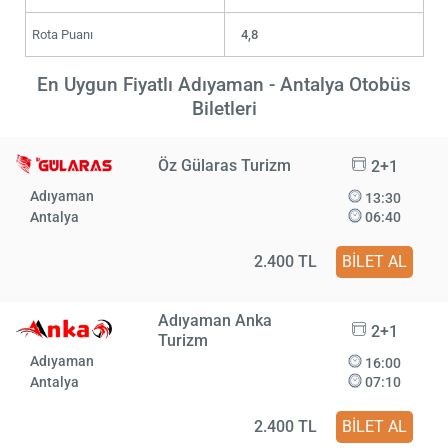
Rota Puanı
4,8
En Uygun Fiyatlı Adıyaman - Antalya Otobüs
Biletleri
Öz Gülaras Turizm
2+1
Adıyaman
13:30
Antalya
06:40
2.400 TL
BİLET AL
Adıyaman Anka
2+1
Turizm
Adıyaman
16:00
Antalya
07:10
2.400 TL
BİLET AL