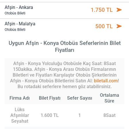
Afşin - Ankara
1.750 TL
Otobüs Bileti
Afşin - Malatya
500 TL
Otobüs Bileti
Uygun Afşin - Konya Otobüs Seferlerinin Bilet
Fiyatları
Afşin - Konya Yolculuğu Otobüsle Kaç Saat: 8Saat
15Dakika. Afşin - Konya Arası Otobüs Firmalarının
Biletleri ve Fiyatları Karşılaştır Otobüs Şirketlerinin
Afşin - Konya Otobüs Biletlerini Satın Al:
biletall.com
!
Bu rotadaki seferlere hemen göz atabilirsiniz.
Ortalama
Firma Adı
Bilet Fiyatı
Sefer Sayısı
Süre
Lüks
Afşınlılar
1.600 TL
1
8Saat
Seyahat