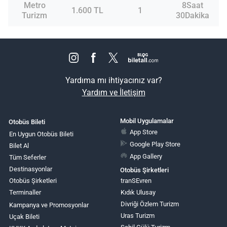
Metro
8Saat
1.600 TL
1
Turizm
30Dakika
Yardıma mı ihtiyacınız var?
Yardım ve İletişim
Mobil Uygulamalar
Otobüs Bileti
App Store
En Uygun Otobüs Bileti
Google Play Store
Bilet Al
App Gallery
Tüm Seferler
Destinasyonlar
Otobüs Şirketleri
Otobüs Şirketleri
tranSEvren
Terminaller
Kıdık Ulusay
Divriği Özlem Turizm
Kampanya ve Promosyonlar
Uras Turizm
Uçak Bileti