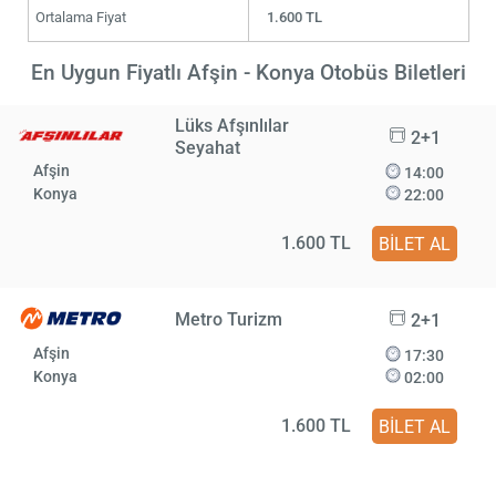
Ortalama Fiyat
1.600 TL
En Uygun Fiyatlı Afşin - Konya Otobüs Biletleri
Lüks Afşınlılar
2+1
Seyahat
Afşin
14:00
Konya
22:00
1.600 TL
BİLET AL
Metro Turizm
2+1
Afşin
17:30
Konya
02:00
1.600 TL
BİLET AL