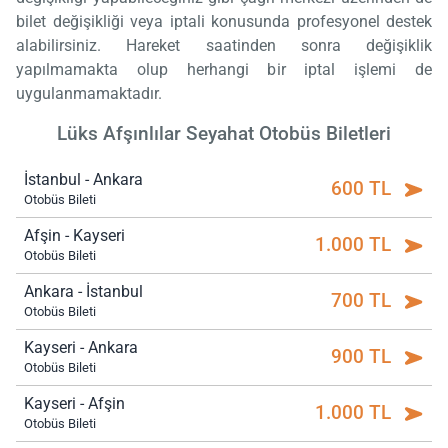
bilet değişikliği veya iptali konusunda profesyonel destek
alabilirsiniz. Hareket saatinden sonra değişiklik
yapılmamakta olup herhangi bir iptal işlemi de
uygulanmamaktadır.
Lüks Afşınlılar Seyahat Otobüs Biletleri
İstanbul - Ankara
600 TL
Otobüs Bileti
Afşin - Kayseri
1.000 TL
Otobüs Bileti
Ankara - İstanbul
700 TL
Otobüs Bileti
Kayseri - Ankara
900 TL
Otobüs Bileti
Kayseri - Afşin
1.000 TL
Otobüs Bileti