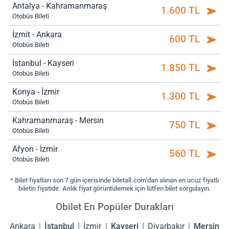
Antalya - Kahramanmaraş
1.600 TL
Otobüs Bileti
İzmit - Ankara
600 TL
Otobüs Bileti
İstanbul - Kayseri
1.850 TL
Otobüs Bileti
Konya - İzmir
1.300 TL
Otobüs Bileti
Kahramanmaraş - Mersin
750 TL
Otobüs Bileti
Afyon - İzmir
560 TL
Otobüs Bileti
* Bilet fiyatları son 7 gün içerisinde biletall.com’dan alınan en ucuz fiyatlı
biletin fiyatıdır. Anlık fiyat görüntülemek için lütfen bilet sorgulayın.
Obilet En Popüler Durakları
Ankara
İstanbul
İzmir
Kayseri
Diyarbakır
Mersin