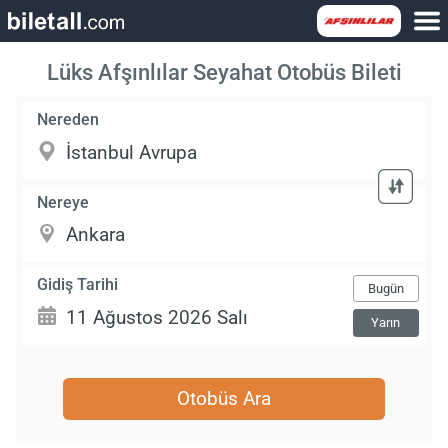
Lüks Afşınlılar Seyahat Otobüs Bileti
Nereden
Nereye
Gidiş Tarihi
Bugün
Yarın
Otobüs Ara