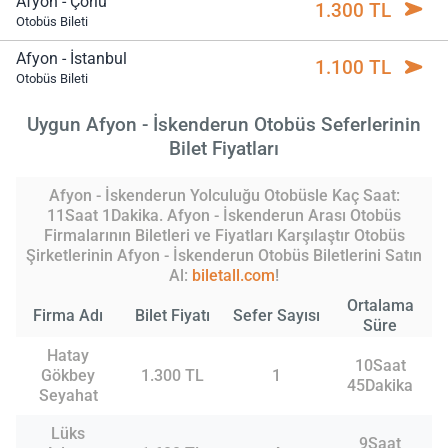
Afyon - Çorlu
1.300 TL
Otobüs Bileti
Afyon - İstanbul
1.100 TL
Otobüs Bileti
Uygun Afyon - İskenderun Otobüs Seferlerinin
Bilet Fiyatları
Afyon - İskenderun Yolculuğu Otobüsle Kaç Saat:
11Saat 1Dakika. Afyon - İskenderun Arası Otobüs
Firmalarının Biletleri ve Fiyatları Karşılaştır Otobüs
Şirketlerinin Afyon - İskenderun Otobüs Biletlerini Satın
Al:
biletall.com
!
Ortalama
Firma Adı
Bilet Fiyatı
Sefer Sayısı
Süre
Hatay
10Saat
Gökbey
1.300 TL
1
45Dakika
Seyahat
Lüks
9Saat