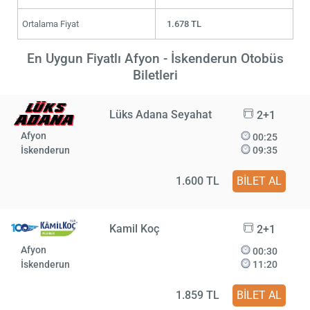
Ortalama Fiyat
1.678 TL
En Uygun Fiyatlı Afyon - İskenderun Otobüs
Biletleri
Lüks Adana Seyahat
2+1
Afyon
00:25
İskenderun
09:35
1.600 TL
BİLET AL
Kamil Koç
2+1
Afyon
00:30
İskenderun
11:20
1.859 TL
BİLET AL