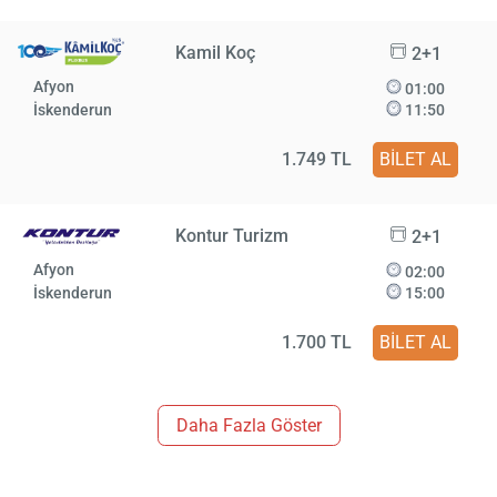
Kamil Koç
2+1
Afyon
01:00
İskenderun
11:50
1.749 TL
BİLET AL
Kontur Turizm
2+1
Afyon
02:00
İskenderun
15:00
1.700 TL
BİLET AL
Daha Fazla Göster