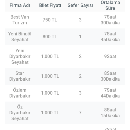
Ortalama
Firma Adı
Bilet Fiyatı
Sefer Sayısı
Süre
Best Van
7Saat
750 TL
3
Turizm
30Dakika
Yeni Bingöl
7Saat
800 TL
1
Seyahat
45Dakika
Yeni
Diyarbakır
1.000 TL
2
9Saat
Seyahat
Star
8Saat
1.000 TL
2
Diyarbakır
30Dakika
Özlem
7Saat
1.000 TL
3
Diyarbakır
44Dakika
Öz
8Saat
Diyarbakır
1.000 TL
7
15Dakika
Seyahat
7Saat