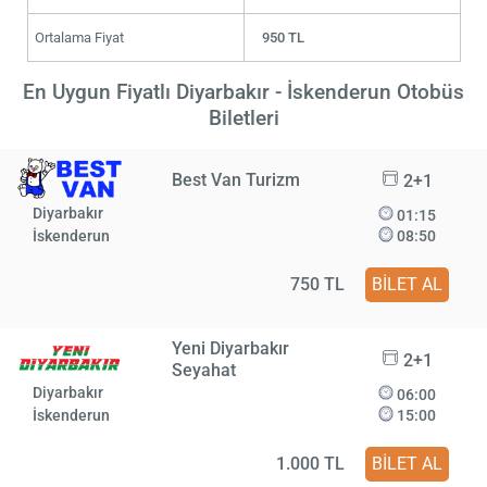
Ortalama Fiyat
950 TL
En Uygun Fiyatlı Diyarbakır - İskenderun Otobüs
Biletleri
Best Van Turizm
2+1
Diyarbakır
01:15
İskenderun
08:50
750 TL
BİLET AL
Yeni Diyarbakır
2+1
Seyahat
Diyarbakır
06:00
İskenderun
15:00
1.000 TL
BİLET AL