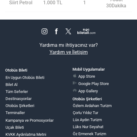
Siirt Petrol
1.000 TL
1
30Dakika
Yardıma mı ihtiyacınız var?
Yardım ve İletişim
Mobil Uygulamalar
Otobüs Bileti
App Store
En Uygun Otobüs Bileti
Google Play Store
Bilet Al
App Gallery
Tüm Seferler
Destinasyonlar
Otobüs Şirketleri
Otobüs Şirketleri
Özlem Ardahan Turizm
Terminaller
Çorlu Yıldız Tur
Lüx Aydın Turizm
Kampanya ve Promosyonlar
Lüks Nur Seyahat
Uçak Bileti
Öz Ermenek Turizm
KVKK Aydınlatma Metni