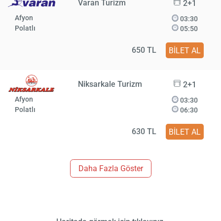
Varan Turizm
2+1
Afyon
03:30
Polatlı
05:50
650 TL
BİLET AL
Niksarkale Turizm
2+1
Afyon
03:30
Polatlı
06:30
630 TL
BİLET AL
Daha Fazla Göster