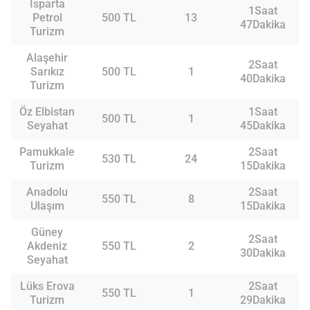
Isparta
1Saat
Petrol
500 TL
13
47Dakika
Turizm
Alaşehir
2Saat
Sarıkız
500 TL
1
40Dakika
Turizm
Öz Elbistan
1Saat
500 TL
1
Seyahat
45Dakika
Pamukkale
2Saat
530 TL
24
Turizm
15Dakika
Anadolu
2Saat
550 TL
8
Ulaşım
15Dakika
Güney
2Saat
Akdeniz
550 TL
2
30Dakika
Seyahat
Lüks Erova
2Saat
550 TL
1
Turizm
29Dakika