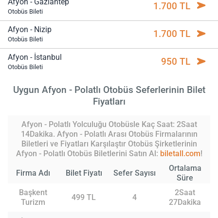
Afyon - Gaziantep
1.700 TL
Otobüs Bileti
Afyon - Nizip
1.700 TL
Otobüs Bileti
Afyon - İstanbul
950 TL
Otobüs Bileti
Uygun Afyon - Polatlı Otobüs Seferlerinin Bilet
Fiyatları
Afyon - Polatlı Yolculuğu Otobüsle Kaç Saat: 2Saat
14Dakika. Afyon - Polatlı Arası Otobüs Firmalarının
Biletleri ve Fiyatları Karşılaştır Otobüs Şirketlerinin
Afyon - Polatlı Otobüs Biletlerini Satın Al:
biletall.com
!
Ortalama
Firma Adı
Bilet Fiyatı
Sefer Sayısı
Süre
Başkent
2Saat
499 TL
4
Turizm
27Dakika