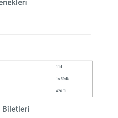
enekleri
114
1s 59dk
470 TL
Biletleri