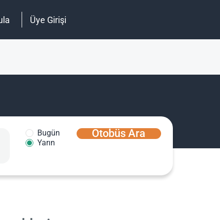
ula
Üye Girişi
Otobüs Ara
Bugün
Yarın