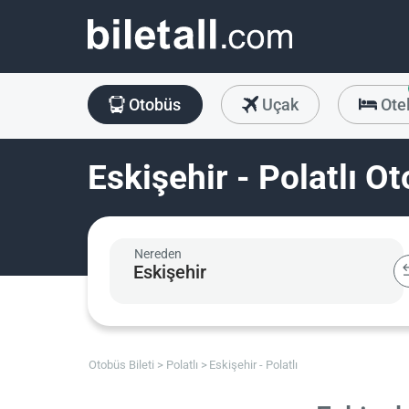
Otobüs
Uçak
Ote
Eskişehir - Polatlı Ot
Nereden
Otobüs Bileti
Polatlı
Eskişehir - Polatlı