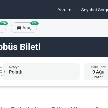
Yardım
Seyahat Sorg
Yeni
Yeni
l
Araç
obüs Bileti
Nereye
Gidiş Tarihi
9
Ağu
Pazar