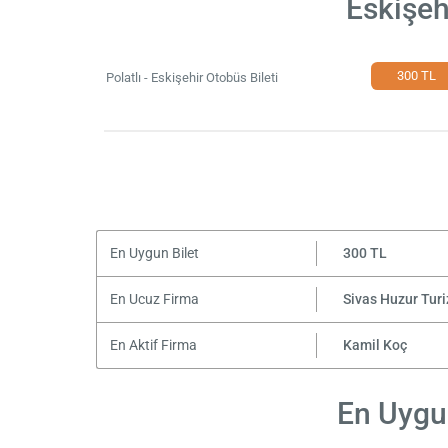
Eskişeh
300 TL
Polatlı - Eskişehir Otobüs Bileti
En Uygun Bilet
300 TL
En Ucuz Firma
Sivas Huzur Tur
En Aktif Firma
Kamil Koç
En Uygun