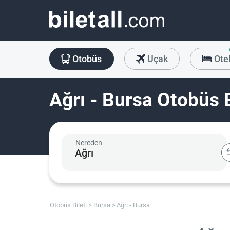
Otobüs
Uçak
Ote
Ağrı - Bursa Otobüs B
Nereden
Otobüs Bileti
Bursa
Ağrı - Bursa