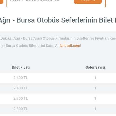
ğrı - Bursa Otobüs Seferlerinin Bilet F
akika. Ağrı - Bursa Arası Otobüs Firmalarının Biletleri ve Fiyatları Karş
rı - Bursa Otobüs Biletlerini Satın Al:
biletall.com
!
Bilet Fiyatı
Sefer Sayısı
2.400 TL
1
2.400 TL
1
2.700 TL
1
2.800 TL
1