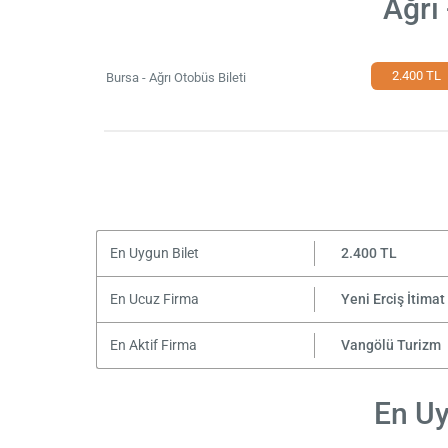
Ağrı
2.400 TL
Bursa - Ağrı Otobüs Bileti
En Uygun Bilet
2.400 TL
En Ucuz Firma
Yeni Erciş İtima
En Aktif Firma
Vangölü Turizm
En Uy