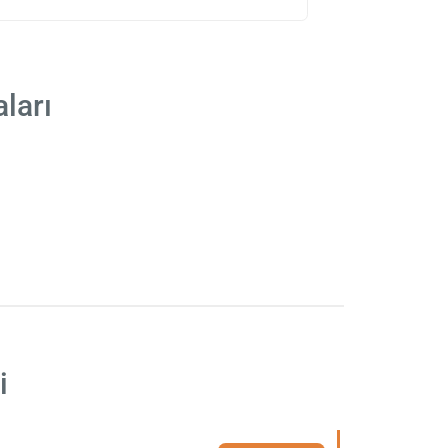
ları
i