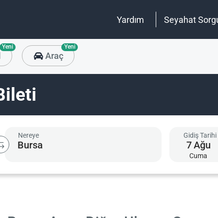
Yardım
Seyahat Sorg
Yeni
Yeni
l
Araç
ileti
Nereye
Gidiş Tarihi
7
Ağu
Cuma