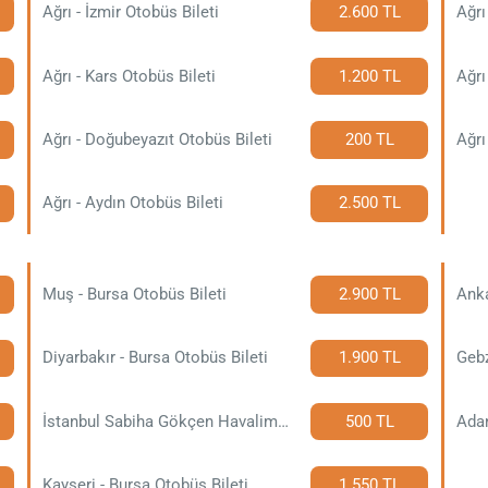
Ağrı - İzmir Otobüs Bileti
2.600 TL
Ağrı
Ağrı - Kars Otobüs Bileti
1.200 TL
Ağrı
Ağrı - Doğubeyazıt Otobüs Bileti
200 TL
Ağrı
Ağrı - Aydın Otobüs Bileti
2.500 TL
Muş - Bursa Otobüs Bileti
2.900 TL
Anka
Diyarbakır - Bursa Otobüs Bileti
1.900 TL
Gebz
İstanbul Sabiha Gökçen Havalimanı - Bursa Otobüs Bileti
500 TL
Adan
Kayseri - Bursa Otobüs Bileti
1.550 TL