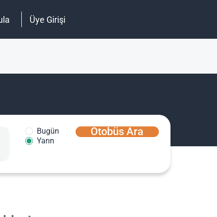
ula
Üye Girişi
Otobüs Ara
Bugün
Yarın