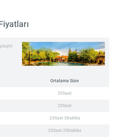
iyatları
ılaştır
Ortalama Süre
20Saat
23Saat
23Saat 3Dakika
20Saat 29Dakika