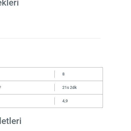
kleri
8
?
21s 2dk
4,9
etleri