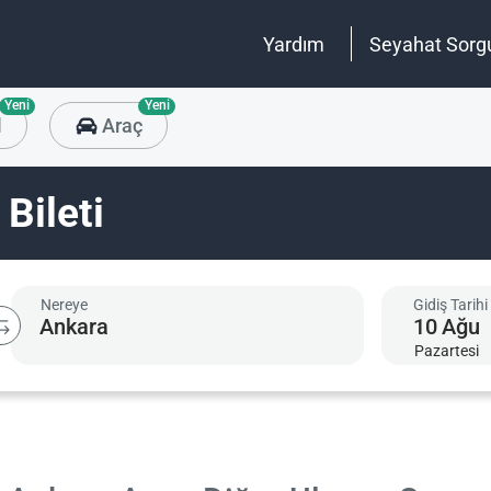
Yardım
Seyahat Sorg
Yeni
Yeni
l
Araç
Bileti
Nereye
Gidiş Tarihi
10
Ağu
Pazartesi