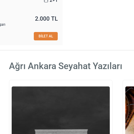
2+1
2.000 TL
garı
BİLET AL
Ağrı Ankara Seyahat Yazıları