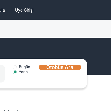
ula
Üye Girişi
Otobüs Ara
Bugün
Yarın