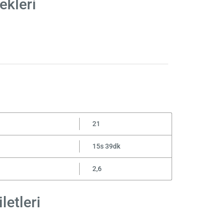
ekleri
21
15s 39dk
2,6
letleri