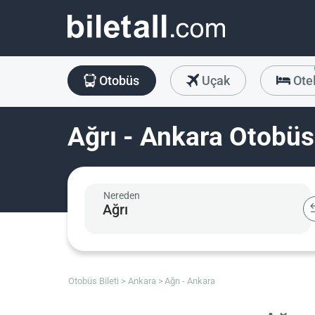
Otobüs
Uçak
Ote
Ağrı - Ankara Otobüs 
Nereden
Otobüs Bileti
Ankara
Ağrı - Ankara