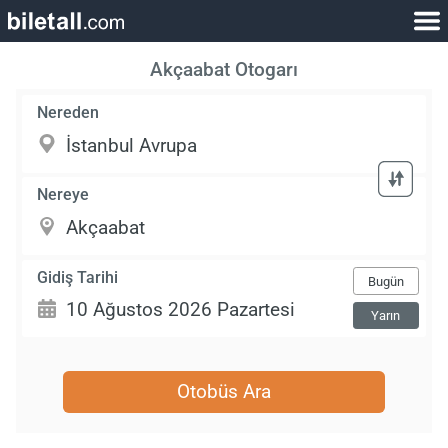
Akçaabat Otogarı
Nereden
Nereye
Gidiş Tarihi
Bugün
Yarın
Otobüs Ara