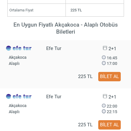
Ortalama Fiyat
225 TL
En Uygun Fiyatlı Akçakoca - Alaplı Otobüs
Biletleri
Efe Tur
2+1
Akçakoca
16:45
Alaplı
17:00
225 TL
BİLET AL
Efe Tur
2+1
Akçakoca
22:00
Alaplı
22:15
225 TL
BİLET AL