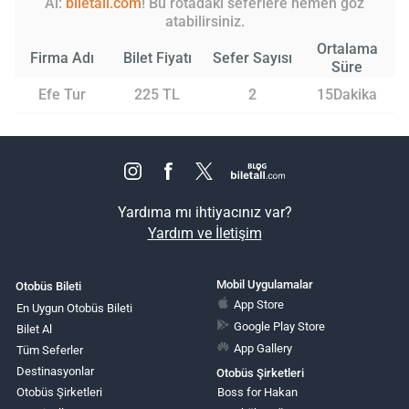
Al:
biletall.com
! Bu rotadaki seferlere hemen göz
atabilirsiniz.
Ortalama
Firma Adı
Bilet Fiyatı
Sefer Sayısı
Süre
Efe Tur
225 TL
2
15Dakika
Yardıma mı ihtiyacınız var?
Yardım ve İletişim
Mobil Uygulamalar
Otobüs Bileti
App Store
En Uygun Otobüs Bileti
Google Play Store
Bilet Al
App Gallery
Tüm Seferler
Destinasyonlar
Otobüs Şirketleri
Otobüs Şirketleri
Boss for Hakan