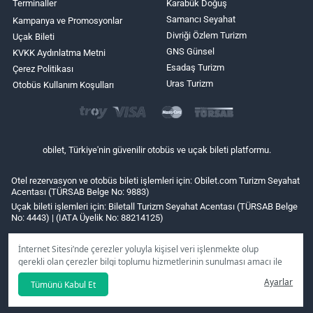
Terminaller
Karabük Doğuş
Samancı Seyahat
Kampanya ve Promosyonlar
Divriği Özlem Turizm
Uçak Bileti
GNS Günsel
KVKK Aydınlatma Metni
Esadaş Turizm
Çerez Politikası
Uras Turizm
Otobüs Kullanım Koşulları
obilet, Türkiye'nin güvenilir otobüs ve uçak bileti platformu.
Otel rezervasyon ve otobüs bileti işlemleri için: Obilet.com Turizm Seyahat
Acentası (TÜRSAB Belge No: 9883)
Uçak bileti işlemleri için: Biletall Turizm Seyahat Acentası (TÜRSAB Belge
No: 4443) | (IATA Üyelik No: 88214125)
İnternet Sitesi’nde çerezler yoluyla kişisel veri işlenmekte olup
gerekli olan çerezler bilgi toplumu hizmetlerinin sunulması amacı ile
kullanılmaktadır. Tercihleriniz doğrultusunda size özel
Ayarlar
Tümünü Kabul Et
kişiselleştirilmiş çerezleri ve özel kampanyaları
reddet
seçeneğine
tıklamanız halinde kullanımınıza sunamayacağız.
Aydınlatma Metni
’mizi lütfen inceleyiniz.