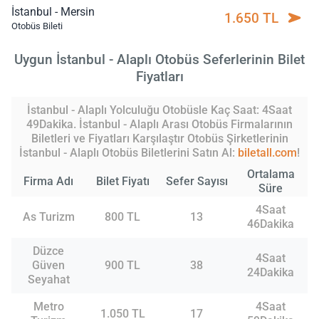
İstanbul - Mersin
1.650 TL
Otobüs Bileti
Uygun İstanbul - Alaplı Otobüs Seferlerinin Bilet
Fiyatları
İstanbul - Alaplı Yolculuğu Otobüsle Kaç Saat: 4Saat
49Dakika. İstanbul - Alaplı Arası Otobüs Firmalarının
Biletleri ve Fiyatları Karşılaştır Otobüs Şirketlerinin
İstanbul - Alaplı Otobüs Biletlerini Satın Al:
biletall.com
!
Ortalama
Firma Adı
Bilet Fiyatı
Sefer Sayısı
Süre
4Saat
As Turizm
800 TL
13
46Dakika
Düzce
4Saat
Güven
900 TL
38
24Dakika
Seyahat
Metro
4Saat
1.050 TL
17