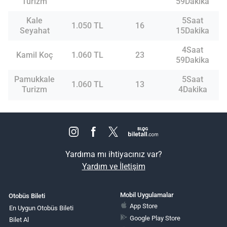
Turizm
59Dakika
Kale
5Saat
1.050 TL
16
Seyahat
15Dakika
4Saat
Kamil Koç
1.060 TL
23
59Dakika
Pamukkale
5Saat
1.060 TL
13
Turizm
4Dakika
Yardıma mı ihtiyacınız var?
Yardım ve İletişim
Mobil Uygulamalar
Otobüs Bileti
App Store
En Uygun Otobüs Bileti
Google Play Store
Bilet Al