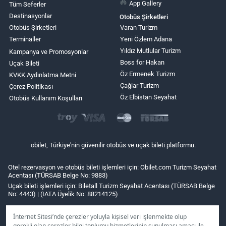
App Gallery
Tüm Seferler
Destinasyonlar
Otobüs Şirketleri
Otobüs Şirketleri
Varan Turizm
Terminaller
Yeni Özlem Adana
Yıldız Mutlular Turizm
Kampanya ve Promosyonlar
Boss for Hakan
Uçak Bileti
Öz Ermenek Turizm
KVKK Aydınlatma Metni
Çağlar Turizm
Çerez Politikası
Öz Elbistan Seyahat
Otobüs Kullanım Koşulları
obilet, Türkiye'nin güvenilir otobüs ve uçak bileti platformu.
Otel rezervasyon ve otobüs bileti işlemleri için: Obilet.com Turizm Seyahat
Acentası (TÜRSAB Belge No: 9883)
Uçak bileti işlemleri için: Biletall Turizm Seyahat Acentası (TÜRSAB Belge
No: 4443) | (IATA Üyelik No: 88214125)
İnternet Sitesi’nde çerezler yoluyla kişisel veri işlenmekte olup
gerekli olan çerezler bilgi toplumu hizmetlerinin sunulması amacı ile