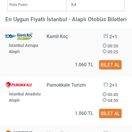
Rota Puanı
3,4
En Uygun Fiyatlı İstanbul - Alaplı Otobüs Biletleri
Kamil Koç
2+1
İstanbul Avrupa
00:20
Alaplı
05:25
1.060 TL
BİLET AL
Pamukkale Turizm
2+1
İstanbul Anadolu
00:45
Alaplı
04:55
1.060 TL
BİLET AL