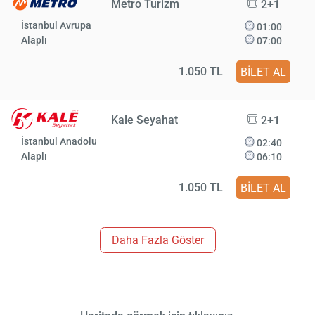
Metro Turizm
2+1
İstanbul Avrupa
01:00
Alaplı
07:00
1.050 TL
BİLET AL
Kale Seyahat
2+1
İstanbul Anadolu
02:40
Alaplı
06:10
1.050 TL
BİLET AL
Daha Fazla Göster