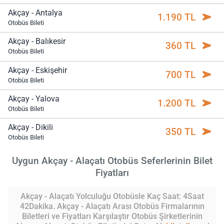
Akçay - Antalya
1.190 TL
Otobüs Bileti
Akçay - Balıkesir
360 TL
Otobüs Bileti
Akçay - Eskişehir
700 TL
Otobüs Bileti
Akçay - Yalova
1.200 TL
Otobüs Bileti
Akçay - Dikili
350 TL
Otobüs Bileti
Uygun Akçay - Alaçatı Otobüs Seferlerinin Bilet
Fiyatları
Akçay - Alaçatı Yolculuğu Otobüsle Kaç Saat: 4Saat
42Dakika. Akçay - Alaçatı Arası Otobüs Firmalarının
Biletleri ve Fiyatları Karşılaştır Otobüs Şirketlerinin