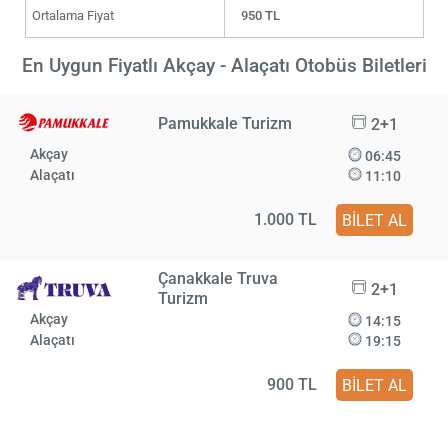
Ortalama Fiyat
950 TL
En Uygun Fiyatlı Akçay - Alaçatı Otobüs Biletleri
Pamukkale Turizm
2+1
Akçay
06:45
Alaçatı
11:10
1.000 TL
BİLET AL
Çanakkale Truva
2+1
Turizm
Akçay
14:15
Alaçatı
19:15
900 TL
BİLET AL