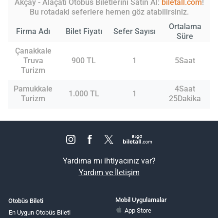
Akçay - Alaçatı Otobüs Biletlerini Satın Al:
biletall.com
!
Bu rotadaki seferlere hemen göz atabilirsiniz.
Ortalama
Firma Adı
Bilet Fiyatı
Sefer Sayısı
Süre
Çanakkale
Truva
900 TL
1
5Saat
Turizm
Pamukkale
4Saat
1.000 TL
1
Turizm
25Dakika
Yardıma mı ihtiyacınız var?
Yardım ve İletişim
Mobil Uygulamalar
Otobüs Bileti
App Store
En Uygun Otobüs Bileti