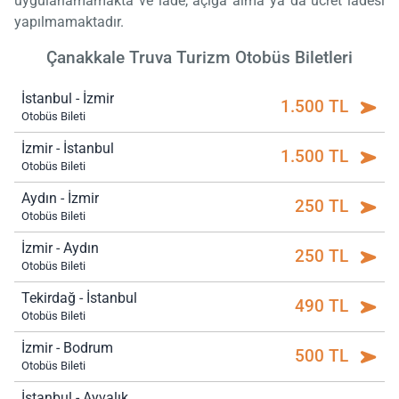
uygulanamamakta ve iade, açığa alma ya da ücret iadesi
yapılmamaktadır.
Çanakkale Truva Turizm Otobüs Biletleri
İstanbul - İzmir
1.500 TL
Otobüs Bileti
İzmir - İstanbul
1.500 TL
Otobüs Bileti
Aydın - İzmir
250 TL
Otobüs Bileti
İzmir - Aydın
250 TL
Otobüs Bileti
Tekirdağ - İstanbul
490 TL
Otobüs Bileti
İzmir - Bodrum
500 TL
Otobüs Bileti
İstanbul - Ayvalık