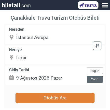
Çanakkale Truva Turizm Otobüs Bileti
Nereden
Nereye
Gidiş Tarihi
Bugün
Yarın
Otobüs Ara