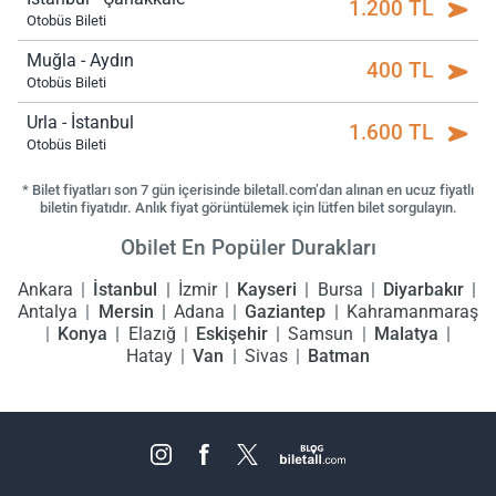
1.200 TL
Otobüs Bileti
Muğla - Aydın
400 TL
Otobüs Bileti
Urla - İstanbul
1.600 TL
Otobüs Bileti
* Bilet fiyatları son 7 gün içerisinde biletall.com’dan alınan en ucuz fiyatlı
biletin fiyatıdır. Anlık fiyat görüntülemek için lütfen bilet sorgulayın.
Obilet En Popüler Durakları
Ankara
İstanbul
İzmir
Kayseri
Bursa
Diyarbakır
Antalya
Mersin
Adana
Gaziantep
Kahramanmaraş
Konya
Elazığ
Eskişehir
Samsun
Malatya
Hatay
Van
Sivas
Batman