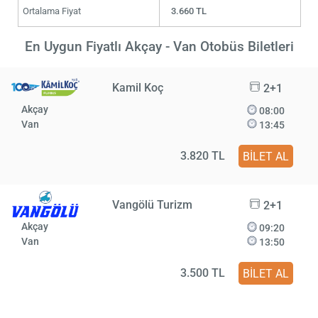
Ortalama Fiyat
3.660 TL
En Uygun Fiyatlı Akçay - Van Otobüs Biletleri
Kamil Koç
2+1
Akçay
08:00
Van
13:45
3.820 TL
BİLET AL
Vangölü Turizm
2+1
Akçay
09:20
Van
13:50
3.500 TL
BİLET AL