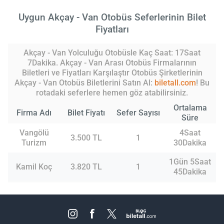
Uygun Akçay - Van Otobüs Seferlerinin Bilet
Fiyatları
Akçay - Van Yolculuğu Otobüsle Kaç Saat: 17Saat
7Dakika. Akçay - Van Arası Otobüs Firmalarının
Biletleri ve Fiyatları Karşılaştır Otobüs Şirketlerinin
Akçay - Van Otobüs Biletlerini Satın Al:
biletall.com
! Bu
rotadaki seferlere hemen göz atabilirsiniz.
Ortalama
Firma Adı
Bilet Fiyatı
Sefer Sayısı
Süre
Vangölü
4Saat
3.500 TL
1
Turizm
30Dakika
1Gün 5Saat
Kamil Koç
3.820 TL
1
45Dakika