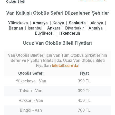
Otobüs Bileti
Van Kalkışlı Otobüs Seferi Düzenlenen Şehirler
Yüksekova
Amasya
Konya
Şanlıurfa
Alanya
Batman
İstanbul
Ankara
Diyarbakır
Antalya
Büyükeceli
İskenderun
Ucuz Van Otobüs Bileti Fiyatları
Van Otobüs Biletleri İçin Van Tüm Otobüs Şirketlerinin
Sefer ve Fiyatları Biletall'da. Ucuz Van Otobüs Bileti
Fiyatları
biletall.com'da
!
Otobüs Seferi
Fiyat
Yüksekova - Van
399 TL
Tatvan - Van
399 TL
Hakkari - Van
450 TL
Bingöl - Van
700 TL