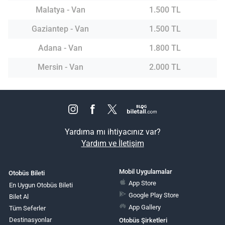
Malatya - Van
1.500 TL
Gaziantep - Van
1.500 TL
Adana - Van
1.800 TL
Mersin - Van
2.000 TL
Yardıma mı ihtiyacınız var?
Yardım ve İletişim
Mobil Uygulamalar
Otobüs Bileti
App Store
En Uygun Otobüs Bileti
Google Play Store
Bilet Al
App Gallery
Tüm Seferler
Destinasyonlar
Otobüs Şirketleri