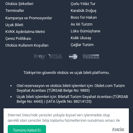
Otobüs Şirketleri
Çorlu Yıldız Tur
Terminaller
Karabük Doğuş
Boss for Hakan
Kampanya ve Promosyonlar
As 66 Turizm
Uçak Bileti
Lüks Gümüşhane
KVKK Aydınlatma Metni
Kıdık Ulusay
Çerez Politikası
Çağlar Turizm
Otobüs Kullanım Koşulları
Türkiye'nin güvenilir otobüs ve uçak bileti platformu.
Otel rezervasyon ve otobüs bileti işlemleri için: Obilet.com Turizm
Seyahat Acentası (TÜRSAB Belge No: 9883)
Uçak bileti işlemleri için: Biletall Turizm Seyahat Acentası (TÜRSAB
Belge No: 4443) | (IATA Üyelik No: 88214125)
İnternet Sitesi’nde çerezler yoluyla kişisel veri işlenmekte olup
gerekli olan çerezler bilgi toplumu hizmetlerinin sunulması amacı ile
kullanılmaktadır. Tercihleriniz doğrultusunda size özel
Ayarlar
Tümünü Kabul Et
kişiselleştirilmiş çerezleri ve özel kampanyaları
reddet
seçeneğine