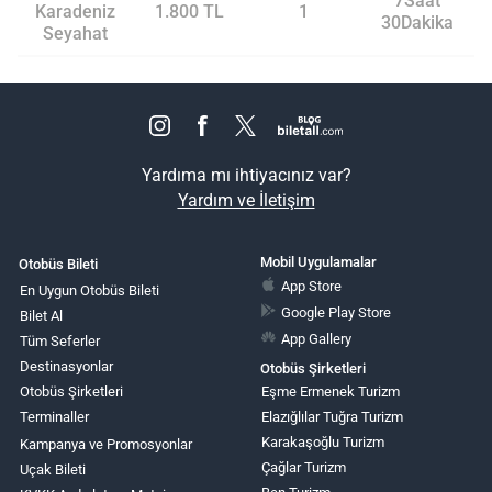
7Saat
Karadeniz
1.800 TL
1
30Dakika
Seyahat
Yardıma mı ihtiyacınız var?
Yardım ve İletişim
Mobil Uygulamalar
Otobüs Bileti
App Store
En Uygun Otobüs Bileti
Google Play Store
Bilet Al
App Gallery
Tüm Seferler
Destinasyonlar
Otobüs Şirketleri
Otobüs Şirketleri
Eşme Ermenek Turizm
Terminaller
Elazığlılar Tuğra Turizm
Karakaşoğlu Turizm
Kampanya ve Promosyonlar
Çağlar Turizm
Uçak Bileti