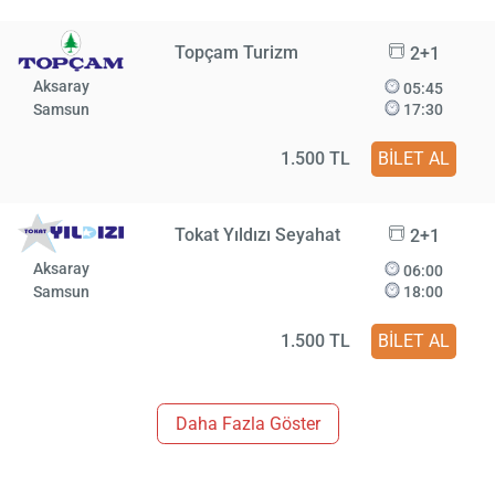
Topçam Turizm
2+1
Aksaray
05:45
Samsun
17:30
1.500 TL
BİLET AL
Tokat Yıldızı Seyahat
2+1
Aksaray
06:00
Samsun
18:00
1.500 TL
BİLET AL
Daha Fazla Göster