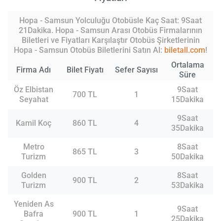
Hopa - Samsun Yolculuğu Otobüsle Kaç Saat: 9Saat
21Dakika. Hopa - Samsun Arası Otobüs Firmalarının
Biletleri ve Fiyatları Karşılaştır Otobüs Şirketlerinin
Hopa - Samsun Otobüs Biletlerini Satın Al:
biletall.com
!
Ortalama
Firma Adı
Bilet Fiyatı
Sefer Sayısı
Süre
Öz Elbistan
9Saat
700 TL
1
Seyahat
15Dakika
9Saat
Kamil Koç
860 TL
4
35Dakika
Metro
8Saat
865 TL
3
Turizm
50Dakika
Golden
8Saat
900 TL
2
Turizm
53Dakika
Yeniden As
9Saat
Bafra
900 TL
1
25Dakika