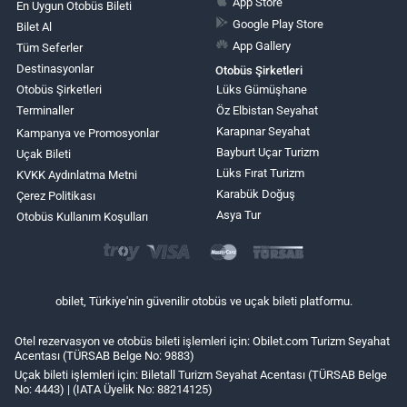
App Store
En Uygun Otobüs Bileti
Google Play Store
Bilet Al
App Gallery
Tüm Seferler
Destinasyonlar
Otobüs Şirketleri
Otobüs Şirketleri
Lüks Gümüşhane
Terminaller
Öz Elbistan Seyahat
Karapınar Seyahat
Kampanya ve Promosyonlar
Bayburt Uçar Turizm
Uçak Bileti
Lüks Fırat Turizm
KVKK Aydınlatma Metni
Karabük Doğuş
Çerez Politikası
Asya Tur
Otobüs Kullanım Koşulları
obilet, Türkiye'nin güvenilir otobüs ve uçak bileti platformu.
Otel rezervasyon ve otobüs bileti işlemleri için: Obilet.com Turizm Seyahat
Acentası (TÜRSAB Belge No: 9883)
Uçak bileti işlemleri için: Biletall Turizm Seyahat Acentası (TÜRSAB Belge
No: 4443) | (IATA Üyelik No: 88214125)