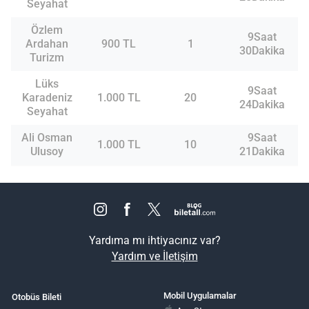
Seyahat
Özlem
9Saat
Ardahan
900 TL
1
30Dakika
Turizm
Lüks
9Saat
Karadeniz
1.000 TL
20
24Dakika
Seyahat
Ali Osman
9Saat
1.000 TL
10
Ulusoy
21Dakika
Yardıma mı ihtiyacınız var?
Yardım ve İletişim
Mobil Uygulamalar
Otobüs Bileti