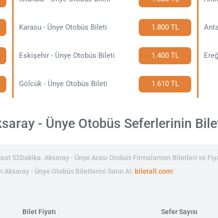
Karasu - Ünye Otobüs Bileti
1.800 TL
Anta
Eskişehir - Ünye Otobüs Bileti
1.400 TL
Ereğ
Gölcük - Ünye Otobüs Bileti
1.610 TL
aray - Ünye Otobüs Seferlerinin Bilet
at 52Dakika. Aksaray - Ünye Arası Otobüs Firmalarının Biletleri ve Fiya
in Aksaray - Ünye Otobüs Biletlerini Satın Al:
biletall.com
!
Bilet Fiyatı
Sefer Sayısı