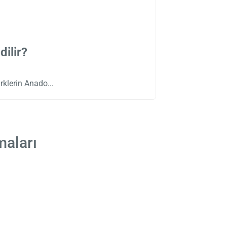
ilir?
ürklerin Anado
maları