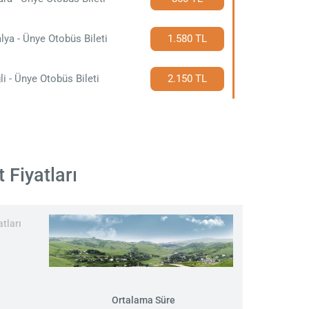
lya - Ünye Otobüs Bileti
1.580 TL
li - Ünye Otobüs Bileti
2.150 TL
 Fiyatları
tları
Ortalama Süre