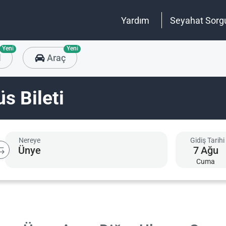
Yardım
Seyahat Sorg
Yeni
Yeni
l
Araç
s Bileti
Nereye
Gidiş Tarihi
7
Ağu
Cuma