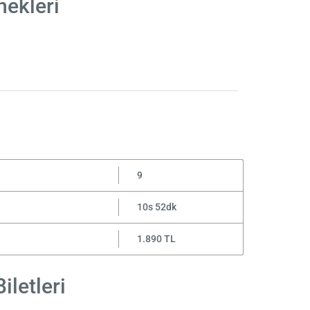
nekleri
9
10s 52dk
1.890 TL
iletleri