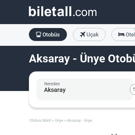
Otobüs
Uçak
Ote
Aksaray - Ünye Otobü
Nereden
Otobüs Bileti
Ünye
Aksaray - Ünye