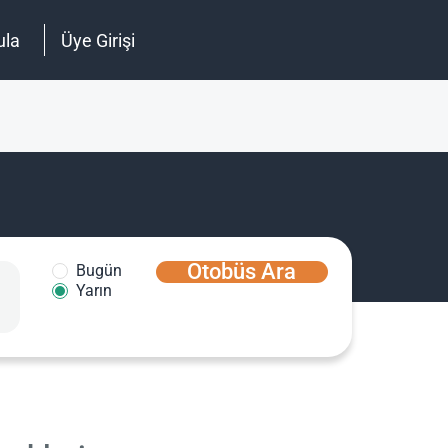
ula
Üye Girişi
Otobüs Ara
Bugün
Yarın