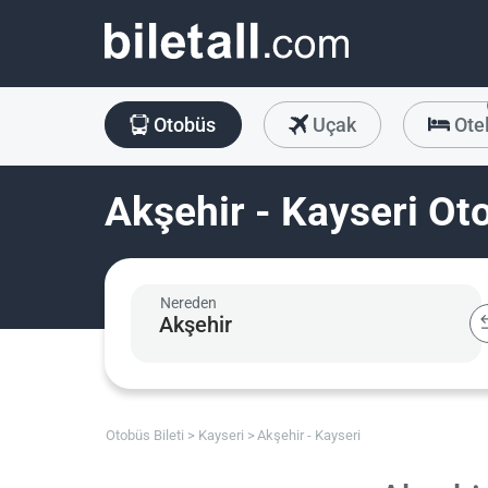
Otobüs
Uçak
Ote
Akşehir - Kayseri Oto
Nereden
Otobüs Bileti
Kayseri
Akşehir - Kayseri