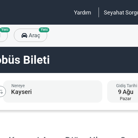
Yardım
Seyahat Sorg
Yeni
Yeni
l
Araç
büs Bileti
Nereye
Gidiş Tarihi
9
Ağu
Pazar