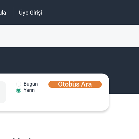
ula
Üye Girişi
Otobüs Ara
Bugün
Yarın