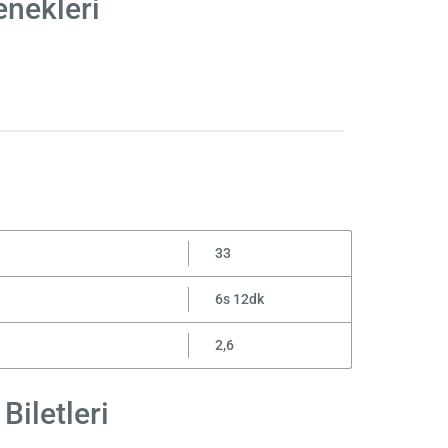
enekleri
33
6s 12dk
2,6
Biletleri