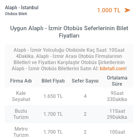
Alaplı - İstanbul
1.000 TL
Otobüs Bileti
Uygun Alaplı - İzmir Otobüs Seferlerinin Bilet
Fiyatları
Alaplı - İzmir Yolculuğu Otobüsle Kaç Saat: 10Saat
4Dakika. Alaplı - İzmir Arası Otobüs Firmalarının
Biletleri ve Fiyatları Karşılaştır Otobüs Şirketlerinin
Alaplı - İzmir Otobüs Biletlerini Satın Al:
biletall.com
!
Ortalama
Firma Adı
Bilet Fiyatı
Sefer Sayısı
Süre
Kale
9Saat
1.650 TL
4
Seyahat
33Dakika
Buzlu
11Saat
1.700 TL
2
Turizm
29Dakika
Metro
1.700 TL
2
10Saat
Turizm