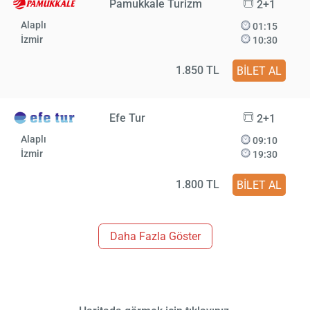
Pamukkale Turizm
2+1
Alaplı
01:15
İzmir
10:30
1.850 TL
BİLET AL
Efe Tur
2+1
Alaplı
09:10
İzmir
19:30
1.800 TL
BİLET AL
Daha Fazla Göster