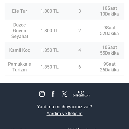
10Saat
Efe Tur
1.800 TL
3
10Dakika
Düzce
9Saat
Güven
1.800 TL
2
52Dakika
Seyahat
10Saat
Kamil Koç
1.850 TL
4
55Dakika
Pamukkale
9Saat
1.850 TL
6
Turizm
26Dakika
Yardıma mı ihtiyacınız var?
Yardım ve İletişim