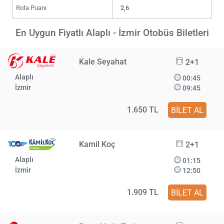
Rota Puanı
2,6
En Uygun Fiyatlı Alaplı - İzmir Otobüs Biletleri
Kale Seyahat
2+1
Alaplı
00:45
İzmir
09:45
1.650 TL
BİLET AL
Kamil Koç
2+1
Alaplı
01:15
İzmir
12:50
1.909 TL
BİLET AL