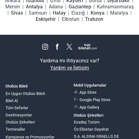
Ankara
İstanbul
İzmir
Kayseri
Bursa
Diyarbakır
Mersin
Antalya
Adana
Gaziantep
Kahramanmaraş
Sivas
Samsun
Hatay
Elazığ
Konya
Malatya
Eskişehir
Elbistan
Trabzon
Yardıma mı ihtiyacınız var?
Yardım ve İletişim
Mobil Uygulamalar
Otobüs Bileti
App Store
En Uygun Otobüs Bileti
Google Play Store
Bilet Al
App Gallery
Tüm Seferler
Destinasyonlar
Otobüs Şirketleri
Otobüs Şirketleri
Esadaş Turizm
Terminaller
Öz Elbistan Seyahat
S.A. ALSINA GRAELLS DE
Kampanya ve Promosyonlar