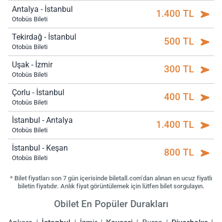
Antalya - İstanbul
1.400 TL
Otobüs Bileti
Tekirdağ - İstanbul
500 TL
Otobüs Bileti
Uşak - İzmir
300 TL
Otobüs Bileti
Çorlu - İstanbul
400 TL
Otobüs Bileti
İstanbul - Antalya
1.400 TL
Otobüs Bileti
İstanbul - Keşan
800 TL
Otobüs Bileti
* Bilet fiyatları son 7 gün içerisinde biletall.com’dan alınan en ucuz fiyatlı
biletin fiyatıdır. Anlık fiyat görüntülemek için lütfen bilet sorgulayın.
Obilet En Popüler Durakları