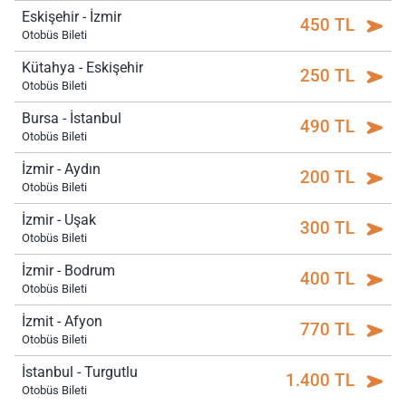
Eskişehir - İzmir
450 TL
Otobüs Bileti
Kütahya - Eskişehir
250 TL
Otobüs Bileti
Bursa - İstanbul
490 TL
Otobüs Bileti
İzmir - Aydın
200 TL
Otobüs Bileti
İzmir - Uşak
300 TL
Otobüs Bileti
İzmir - Bodrum
400 TL
Otobüs Bileti
İzmit - Afyon
770 TL
Otobüs Bileti
İstanbul - Turgutlu
1.400 TL
Otobüs Bileti