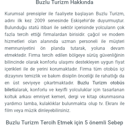
Buzlu Turizm Hakkında
Kurumsal prensipler ile faaliyete başlayan Buzlu Turizm,
adını ilk kez 2009 senesinde Eskişehir'de duyurmuştur.
Bulunduğu statü itibari ile sektör içerisinde yolcuların çok
fazla tercih ettiği firmalardan birisidir. çağcıl ve modern
hizmetleri olan alanında uzman personeli ile müşteri
memnuniyetini ön planda tutarak, yoluna devam
etmektedir. Firma tercih edilen bölgeye sürüş güvenliğinin
bilincinde olarak konforlu ulaşımı destekleyen uygun fiyat
içerikleri ile de yerini korumaktadır. Firma tüm otobüs içi
dizaynını temizlik ve bakım disiplin önceliği ile rahatlığı da
en üst seviyeye çıkartmaktadır.
Buzlu Turizm otobüs
bileti
alarak, konforlu ve keyifli yolculuklar için tasarlanan
koltuk arkası emniyet kemeri, dergi ve kitap okunmasına
yardımcı lamba, kulaklıklar bulunmakta olup tv. Ekranı ile
film veya müzik dinleyebilirsiniz.
Buzlu Turizm Tercih Etmek için 5 önemli Sebep