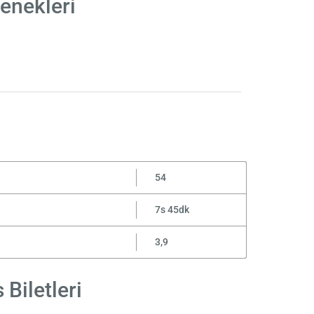
çenekleri
54
7s 45dk
3,9
 Biletleri