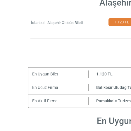
Alaşehir
1.120 TL
İstanbul - Alaşehir Otobüs Bileti
En Uygun Bilet
1.120 TL
En Ucuz Firma
Balıkesir Uludağ T
En Aktif Firma
Pamukkale Turizm
En Uygun 