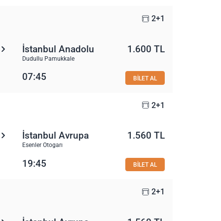
2+1
İstanbul Anadolu
1.600 TL
Dudullu Pamukkale
07:45
BİLET AL
2+1
İstanbul Avrupa
1.560 TL
Esenler Otogarı
19:45
BİLET AL
2+1