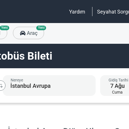
Yardım
Seyahat Sorg
Yeni
Yeni
l
Araç
tobüs Bileti
Nereye
Gidiş Tarihi
7
Ağu
Cuma