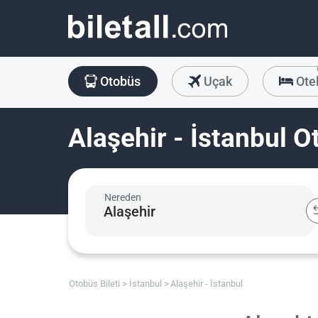
Otobüs
Uçak
Ote
Alaşehir - İstanbul O
Nereden
Otobüs Bileti
İstanbul
Alaşehir - İstanbul