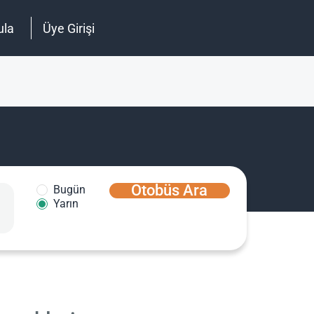
ula
Üye Girişi
Otobüs Ara
Bugün
Yarın