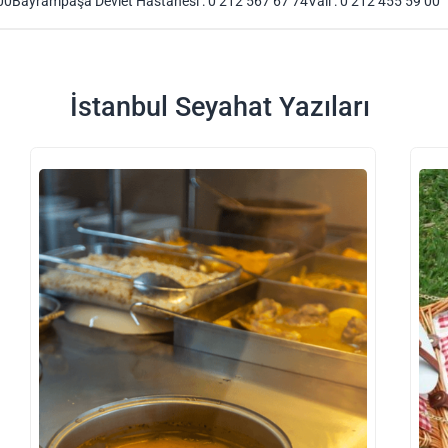
 00Bayrampaşa Devlet Hastanesi : 0 212 567 67 74Vali : 0 212 455 59 00
İstanbul Seyahat Yazıları