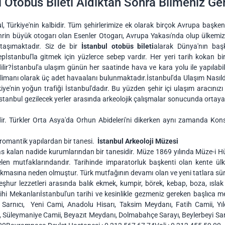
l Otobüs Bileti Aldıktan Sonra Bilmeniz Ge
l, Türkiye'nin kalbidir. Tüm şehirlerimize ek olarak birçok Avrupa başke
ehrin büyük otogarı olan Esenler Otogarı, Avrupa Yakası'nda olup ülkem
 taşımaktadır. Siz de bir
İstanbul otobüs bileti
alarak Dünya'nın başk
bepİstanbul'la gitmek için yüzlerce sebep vardır. Her yeri tarih kokan
lir?İstanbul'a ulaşım günün her saatinde hava ve kara yolu ile yapılab
alimanı olarak üç adet havaalanı bulunmaktadır.İstanbul'da Ulaşım Nasıl
rkiye'nin yoğun trafiği İstanbul'dadır. Bu yüzden şehir içi ulaşım aracını
tanbul gezilecek yerler arasında arkeolojik çalışmalar sonucunda ortaya çıka
ridir. Türkler Orta Asya'da Orhun Abideleri'ni dikerken aynı zamanda Ko
 romantik yapılardan bir tanesi.
İstanbul Arkeoloji Müzesi
s kalan nadide kurumlarından bir tanesidir. Müze 1869 yılında Müze-i H
n mutfaklarındandır. Tarihinde imparatorluk başkenti olan kente ülke
ıkmasına neden olmuştur. Türk mutfağının devamı olan ve yeni tatlara sü
meşhur lezzetleri arasında balık ekmek, kumpir, börek, kebap, boza, ısla
ihi Mekanlarıİstanbul'un tarihi ve kesinlikle gezmeniz gereken başlıca m
Sarnıcı, Yeni Cami, Anadolu Hisarı, Taksim Meydanı, Fatih Camii, Yıldı
ı, Süleymaniye Camii, Beyazıt Meydanı, Dolmabahçe Sarayı, Beylerbeyi Sar