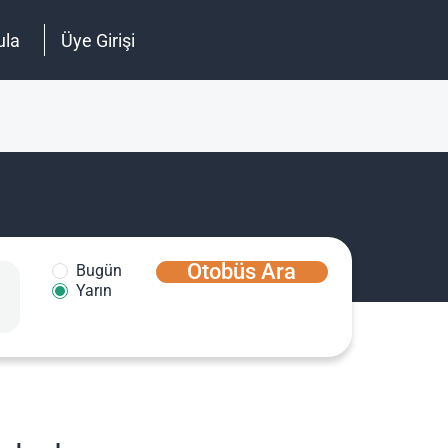
ula
Üye Girişi
Otobüs Ara
Bugün
Yarın