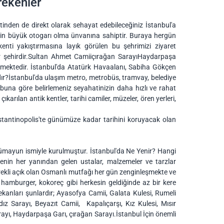
rekenler
ntinden de direkt olarak sehayat edebileceğiniz İstanbul'a
izin büyük otogarı olma ünvanına sahiptir. Buraya hergün
enti yakıştırmasına layık görülen bu şehrimizi ziyaret
 bir şehirdir.Sultan Ahmet Camiiçırağan SarayıHaydarpaşa
ilmektedir. İstanbul'da Atatürk Havaalanı, Sabiha Gökçen
dır?İstanbul'da ulaşım metro, metrobüs, tramvay, belediye
zı buna göre belirlemeniz seyahatinizin daha hızlı ve rahat
rılan antik kentler, tarihi camiler, müzeler, ören yerleri,
nstantinopolis'te günümüze kadar tarihini koruyacak olan
ümayun ismiyle kurulmuştur. İstanbul'da Ne Yenir? Hangi
nin her yanından gelen ustalar, malzemeler ve tarzlar
rekli açık olan Osmanlı mutfağı her gün zenginleşmekte ve
k hamburger, kokoreç gibi herkesin geldiğinde az bir kere
ekanları şunlardır; Ayasofya Camii, Galata Kulesi, Rumeli
z Sarayı, Beyazıt Camii, Kapalıçarşı, Kız Kulesi, Mısır
ayı, Haydarpaşa Garı, çırağan Sarayı.İstanbul İçin önemli