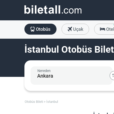
Otobüs
Uçak
Ote
İstanbul Otobüs Bilet
Nereden
Otobüs Bileti
İstanbul