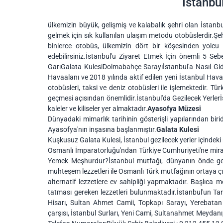
İstanbu
ülkemizin büyük, gelişmiş ve kalabalık şehri olan İstanbu
gelmek için sık kullanılan ulaşım metodu otobüslerdir.Ş
binlerce otobüs, ülkemizin dört bir köşesinden yolcu
edebilirsiniz.İstanbul'u Ziyaret Etmek İçin önemli 5 Se
GarıGalata KulesiDolmabahçe Sarayıİstanbul'a Nasıl Gidi
Havaalanı ve 2018 yılında aktif edilen yeni İstanbul Hav
otobüsleri, taksi ve deniz otobüsleri ile işlemektedir. Tü
geçmesi açısından önemlidir.İstanbul'da Gezilecek Yerlerİs
kaleler ve kiliseler yer almaktadır.
Ayasofya Müzesi
Dünyadaki mimarlık tarihinin gösterişli yapılarından bi
Ayasofya'nın inşasına başlanmıştır.
Galata Kulesi
Kuşkusuz Galata Kulesi, İstanbul gezilecek yerler içindeki
Osmanlı İmparatorluğu'ndan Türkiye Cumhuriyeti'ne mira
Yemek Meşhurdur?İstanbul mutfağı, dünyanın önde gele
muhteşem lezzetleri ile Osmanlı Türk mutfağının ortaya ç
alternatif lezzetlere ev sahipliği yapmaktadır. Başlıca 
tatması gereken lezzetleri bulunmaktadır.İstanbul'un Tar
Hisarı, Sultan Ahmet Camii, Topkapı Sarayı, Yerebatan 
çarşısı, İstanbul Surları, Yeni Cami, Sultanahmet Meydan