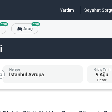
Yardım
Seyahat Sorg
Yeni
Yeni
l
Araç
i
Nereye
Gidiş Tarihi
9
Ağu
Pazar