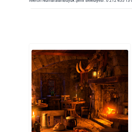
Telefon NumaralarıBüyük Şehir Belediyesi : 0 212 455 13