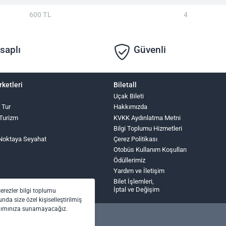
600 TL
4
saplı
Güvenli
rketleri
Biletall
Uçak Bileti
z Tur
Hakkımızda
 Turizm
KVKK Aydınlatma Metni
Bilgi Toplumu Hizmetleri
Noktaya Seyahat
Çerez Politikası
Otobüs Kullanım Koşulları
Ödüllerimiz
Yardım ve İletişim
Bilet İşlemleri,
İptal ve Değişim
çerezler bilgi toplumu
nda size özel kişiselleştirilmiş
anımınıza sunamayacağız.