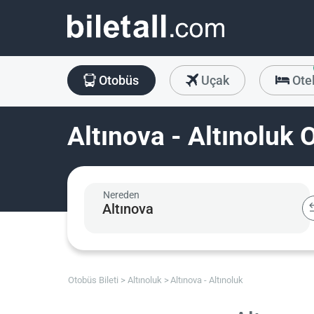
Otobüs
Uçak
Ote
Altınova - Altınoluk 
Nereden
Otobüs Bileti
Altınoluk
Altınova - Altınoluk