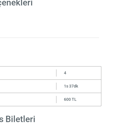
çenekleri
4
1s 37dk
600 TL
 Biletleri