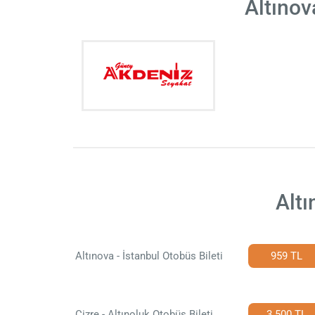
Altınov
Altı
Altınova - İstanbul Otobüs Bileti
959 TL
Cizre - Altınoluk Otobüs Bileti
3.500 TL