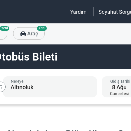
Yardım
Seyahat Sorg
Yeni
Yeni
l
Araç
Otobüs Bileti
Nereye
Gidiş Tarihi
8
Ağu
Cumartesi