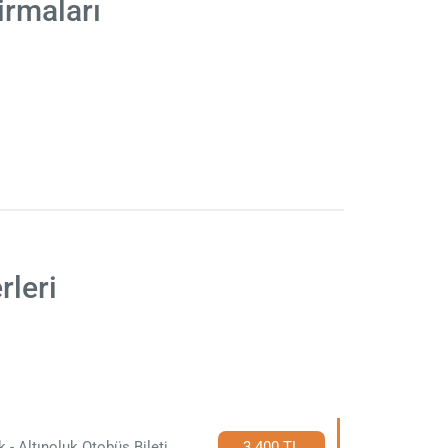
irmaları
rleri
k - Altınoluk Otobüs Bileti
3.400 TL