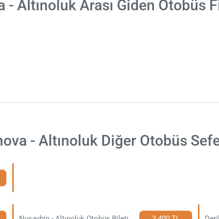
a - Altınoluk Arası Giden Otobüs F
nova - Altınoluk Diğer Otobüs Sefe
Nusaybin - Altınoluk Otobüs Bileti
3.400 TL
Deri