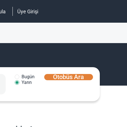
ula
Üye Girişi
Otobüs Ara
Bugün
Yarın