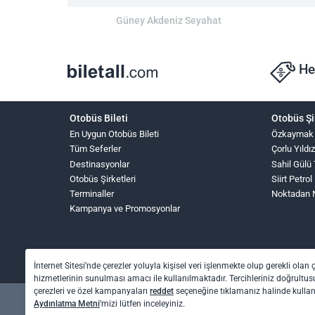
Güney Akdeniz Seyahat
He
Otobüs Bileti
Otobüs Şi
En Uygun Otobüs Bileti
Özkaymak
Tüm Seferler
Çorlu Yıldı
Destinasyonlar
Sahil Gülü
Otobüs Şirketleri
Siirt Petrol
Terminaller
Noktadan 
Kampanya ve Promosyonlar
İnternet Sitesi’nde çerezler yoluyla kişisel veri işlenmekte olup gerekli olan 
hizmetlerinin sunulması amacı ile kullanılmaktadır. Tercihleriniz doğrultusu
çerezleri ve özel kampanyaları
reddet
seçeneğine tıklamanız halinde kull
Aydınlatma Metni
’mizi lütfen inceleyiniz.