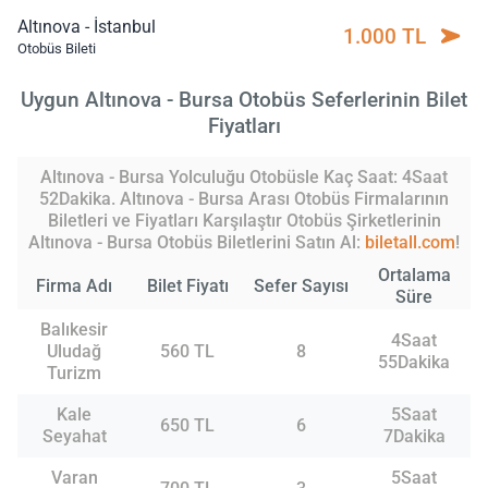
Altınova - İstanbul
1.000 TL
Otobüs Bileti
Uygun Altınova - Bursa Otobüs Seferlerinin Bilet
Fiyatları
Altınova - Bursa Yolculuğu Otobüsle Kaç Saat: 4Saat
52Dakika. Altınova - Bursa Arası Otobüs Firmalarının
Biletleri ve Fiyatları Karşılaştır Otobüs Şirketlerinin
Altınova - Bursa Otobüs Biletlerini Satın Al:
biletall.com
!
Ortalama
Firma Adı
Bilet Fiyatı
Sefer Sayısı
Süre
Balıkesir
4Saat
Uludağ
560 TL
8
55Dakika
Turizm
Kale
5Saat
650 TL
6
Seyahat
7Dakika
Varan
5Saat