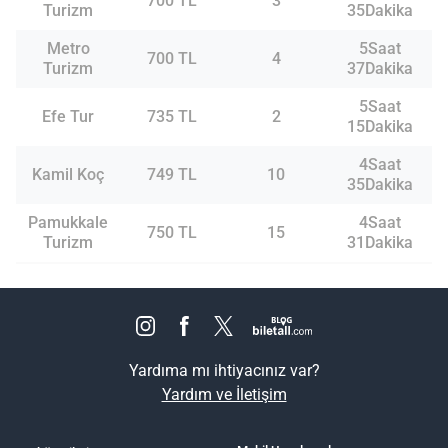
700 TL
3
Turizm
35Dakika
Metro
5Saat
700 TL
4
Turizm
37Dakika
5Saat
Efe Tur
735 TL
2
15Dakika
4Saat
Kamil Koç
749 TL
10
35Dakika
Pamukkale
4Saat
750 TL
15
Turizm
31Dakika
Yardıma mı ihtiyacınız var?
Yardım ve İletişim