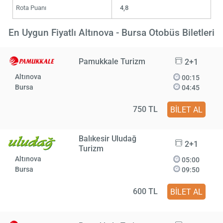
Rota Puanı
4,8
En Uygun Fiyatlı Altınova - Bursa Otobüs Biletleri
Pamukkale Turizm
2+1
Altınova
00:15
Bursa
04:45
750 TL
BİLET AL
Balıkesir Uludağ
2+1
Turizm
Altınova
05:00
Bursa
09:50
600 TL
BİLET AL